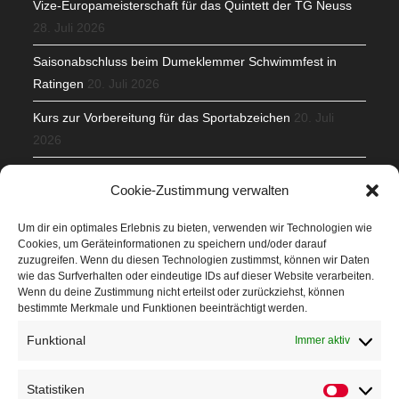
Vize-Europameisterschaft für das Quintett der TG Neuss
28. Juli 2026
Saisonabschluss beim Dumeklemmer Schwimmfest in
Ratingen
20. Juli 2026
Kurs zur Vorbereitung für das Sportabzeichen
20. Juli
2026
Mit Teamgeist und Spaß – 2. Runde KidsCup
17. Juli 2026
Cookie-Zustimmung verwalten
TG Parkplatz
16. Juli 2026
Um dir ein optimales Erlebnis zu bieten, verwenden wir Technologien wie
Cookies, um Geräteinformationen zu speichern und/oder darauf
Veranstaltungen
zuzugreifen. Wenn du diesen Technologien zustimmst, können wir Daten
wie das Surfverhalten oder eindeutige IDs auf dieser Website verarbeiten.
Wenn du deine Zustimmung nicht erteilst oder zurückziehst, können
Höffner Run
bestimmte Merkmale und Funktionen beeinträchtigt werden.
Schnuppertag
Funktional
Immer aktiv
Terminkalender
Statistiken