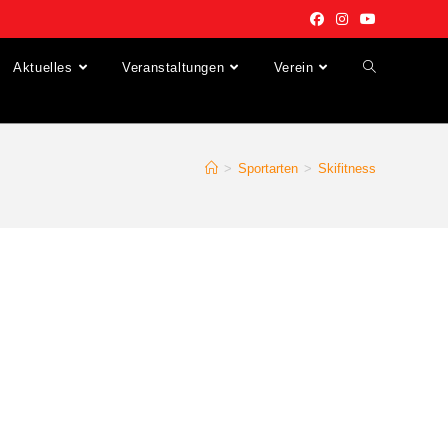
Aktuelles
Veranstaltungen
Verein
>
Sportarten
>
Skifitness