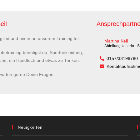
ei!
Ansprechpartne
glied und nimm an unserem Training teil!
Martina Keil
Abteilungsleiterin - S
obetraining benötigst du: Sportbekleidung,
0157/33198780
uhe, ein Handtuch und etwas zu Trinken.
Kontaktaufnahme
worten gerne Deine Fragen:
Neuigkeiten