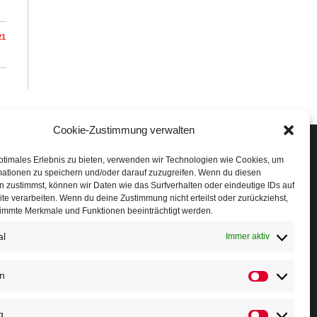
21
Cookie-Zustimmung verwalten
Veranstaltungen
ptimales Erlebnis zu bieten, verwenden wir Technologien wie Cookies, um
mationen zu speichern und/oder darauf zuzugreifen. Wenn du diesen
öffner Run
 zustimmst, können wir Daten wie das Surfverhalten oder eindeutige IDs auf
te verarbeiten. Wenn du deine Zustimmung nicht erteilst oder zurückziehst,
chnuppertag
immte Merkmale und Funktionen beeinträchtigt werden.
al
erminkalender
Immer aktiv
eusser Sommernachtslauf
en
Statistiken
indersportfest
g