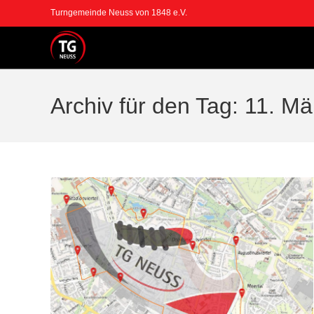
Zum
Turngemeinde Neuss von 1848 e.V.
Inhalt
springen
Archiv für den Tag: 11. M