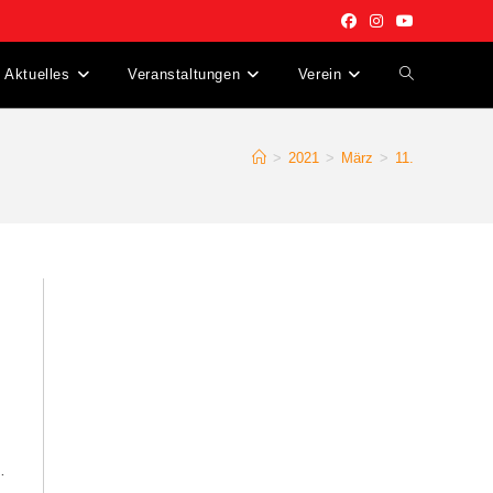
Aktuelles
Veranstaltungen
Verein
Website-
Suche
>
2021
>
März
>
11.
umschalten
…