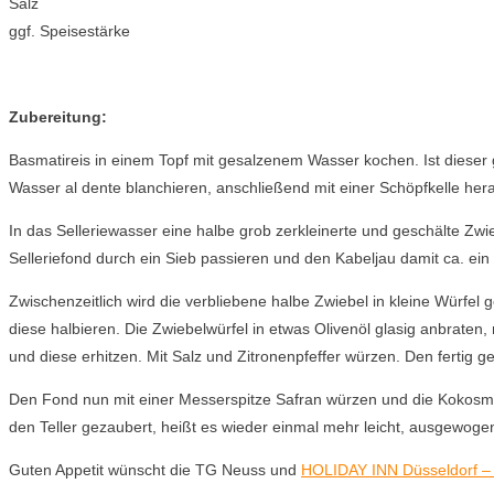
Salz
ggf. Speisestärke
Zubereitung:
Basmatireis in einem Topf mit gesalzenem Wasser kochen. Ist dieser 
Wasser al dente blanchieren, anschließend mit einer Schöpfkelle he
In das Selleriewasser eine halbe grob zerkleinerte und geschälte Zw
Selleriefond durch ein Sieb passieren und den Kabeljau damit ca. ei
Zwischenzeitlich wird die verbliebene halbe Zwiebel in kleine Würfe
diese halbieren. Die Zwiebelwürfel in etwas Olivenöl glasig anbraten,
und diese erhitzen. Mit Salz und Zitronenpfeffer würzen. Den ferti
Den Fond nun mit einer Messerspitze Safran würzen und die Kokosmi
den Teller gezaubert, heißt es wieder einmal mehr leicht, ausgewog
Guten Appetit wünscht die TG Neuss und
HOLIDAY INN Düsseldorf –