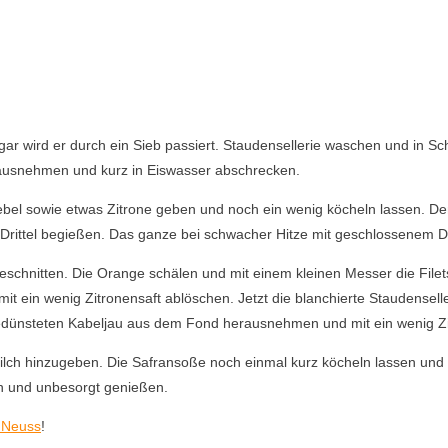
gar wird er durch ein Sieb passiert. Staudensellerie waschen und in 
rausnehmen und kurz in Eiswasser abschrecken.
iebel sowie etwas Zitrone geben und noch ein wenig köcheln lassen. De
n Drittel begießen. Das ganze bei schwacher Hitze mit geschlossenem D
l geschnitten. Die Orange schälen und mit einem kleinen Messer die Fi
 mit ein wenig Zitronensaft ablöschen. Jetzt die blanchierte Staudensel
g gedünsteten Kabeljau aus dem Fond herausnehmen und mit ein wenig Zi
lch hinzugeben. Die Safransoße noch einmal kurz köcheln lassen und 
en und unbesorgt genießen.
 Neuss
!