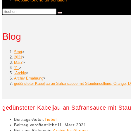
Blog
Start
>
2021
>
März
>
11.
>
.Archiv
>
Archiv Ernährung
>
gedünsteter Kabeljau an Safransauce mit Staudensellerie, Orange, D
gedünsteter Kabeljau an Safransauce mit Stau
Beitrags-Autor:
Tiebel
Beitrag veröffentlicht:
11. März 2021
Beitrags-Kategorie:
Archiv Ernährung