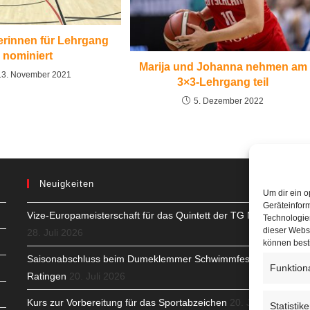
erinnen für Lehrgang
nominiert
Marija und Johanna nehmen am
13. November 2021
3×3-Lehrgang teil
5. Dezember 2022
Neuigkeiten
Um dir ein o
Geräteinfor
Vize-Europameisterschaft für das Quintett der TG Neuss
H
Technologien
dieser Websi
28. Juli 2026
S
können best
Saisonabschluss beim Dumeklemmer Schwimmfest in
Funktion
T
Ratingen
20. Juli 2026
N
Kurs zur Vorbereitung für das Sportabzeichen
20. Juli
Statistik