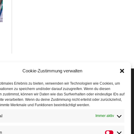
Cookie-Zustimmung verwalten
Veranstaltungen
ptimales Erlebnis zu bieten, verwenden wir Technologien wie Cookies, um
mationen zu speichern und/oder darauf zuzugreifen. Wenn du diesen
öffner Run
 zustimmst, können wir Daten wie das Surfverhalten oder eindeutige IDs auf
te verarbeiten. Wenn du deine Zustimmung nicht erteilst oder zurückziehst,
chnuppertag
immte Merkmale und Funktionen beeinträchtigt werden.
al
erminkalender
Immer aktiv
eusser Sommernachtslauf
en