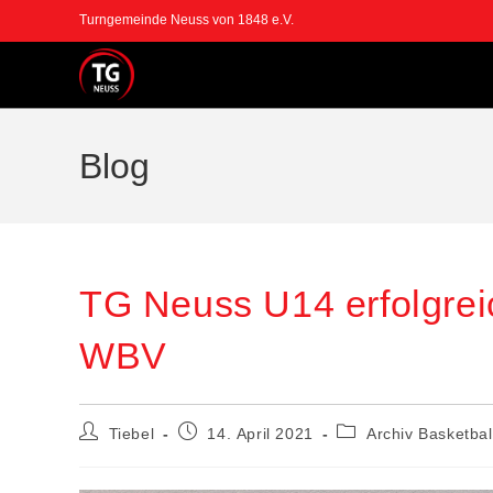
Zum
Turngemeinde Neuss von 1848 e.V.
Inhalt
springen
Blog
TG Neuss U14 erfolgrei
WBV
Beitrags-
Beitrag
Beitrags-
Tiebel
14. April 2021
Archiv Basketbal
Autor:
veröffentlicht:
Kategorie: