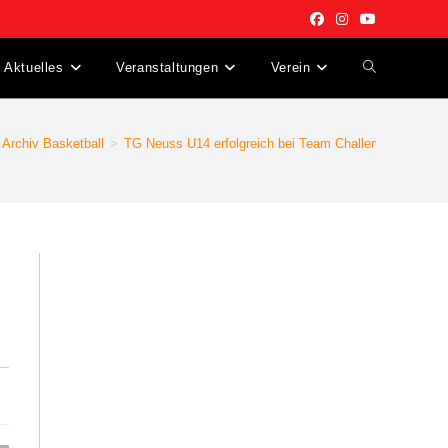
Aktuelles
Veranstaltungen
Verein
Website-
Suche
Archiv Basketball
>
TG Neuss U14 erfolgreich bei Team Challenge des WB
umschalten