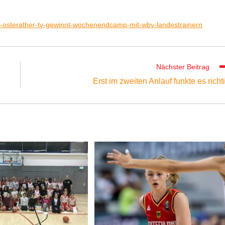
e-osterather-tv-gewinnt-wochenendcamp-mit-wbv-landestrainern
Nächster Beitrag
Erst im zweiten Anlauf funkte es richt