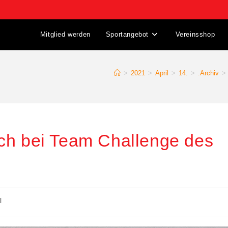
Mitglied werden
Sportangebot
Vereinsshop
>
2021
>
April
>
14.
>
.Archiv
>
ch bei Team Challenge des
l