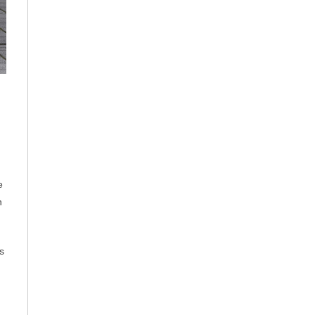
e
h
s