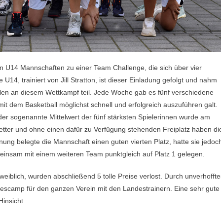
en U14 Mannschaften zu einer Team Challenge, die sich über vier
U14, trainiert von Jill Stratton, ist dieser Einladung gefolgt und nahm
en an diesem Wettkampf teil. Jede Woche gab es fünf verschiedene
mit dem Basketball möglichst schnell und erfolgreich auszuführen galt.
der sogenannte Mittelwert der fünf stärksten Spielerinnen wurde am
etter und ohne einen dafür zu Verfügung stehenden Freiplatz haben di
nung belegte die Mannschaft einen guten vierten Platz, hatte sie jedoc
insam mit einem weiteren Team punktgleich auf Platz 1 gelegen.
eiblich, wurden abschließend 5 tolle Preise verlost. Durch unverhoffte
escamp für den ganzen Verein mit den Landestrainern. Eine sehr gute
insicht.