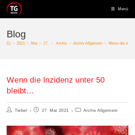
Zum
Menü
Inhalt
springen
Blog
>
2021
>
Mai
>
27.
>
.Archiv
>
Archiv Allgemein
>
Wenn die Inzid
Wenn die Inzidenz unter 50
bleibt…
Beitrags-
Beitrag
Beitrags-
Tiebel
27. Mai 2021
Archiv Allgemein
Autor:
veröffentlicht:
Kategorie: