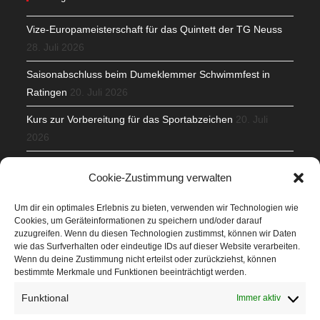
Vize-Europameisterschaft für das Quintett der TG Neuss
28. Juli 2026
Saisonabschluss beim Dumeklemmer Schwimmfest in
Ratingen
20. Juli 2026
Kurs zur Vorbereitung für das Sportabzeichen
20. Juli
2026
Mit Teamgeist und Spaß – 2. Runde KidsCup
17. Juli 2026
Cookie-Zustimmung verwalten
TG Parkplatz
16. Juli 2026
Um dir ein optimales Erlebnis zu bieten, verwenden wir Technologien wie
Cookies, um Geräteinformationen zu speichern und/oder darauf
Veranstaltungen
zuzugreifen. Wenn du diesen Technologien zustimmst, können wir Daten
wie das Surfverhalten oder eindeutige IDs auf dieser Website verarbeiten.
Wenn du deine Zustimmung nicht erteilst oder zurückziehst, können
Höffner Run
bestimmte Merkmale und Funktionen beeinträchtigt werden.
Schnuppertag
Funktional
Immer aktiv
Terminkalender