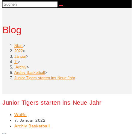
Suche
umschalten
Blog
Start
>
2022
>
Januar
>
7.
>
.Archiv
>
Archiv Basketball
>
Junior Tigers starten ins Neue Jahr
Junior Tigers starten ins Neue Jahr
Beitrags-
WoRo
Autor:
Beitrag
7. Januar 2022
veröffentlicht:
Beitrags-
Archiv Basketball
Kategorie: