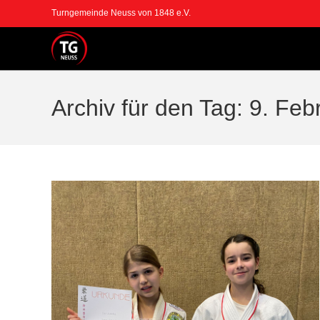
Zum
Turngemeinde Neuss von 1848 e.V.
Inhalt
springen
Archiv für den Tag: 9. Fe