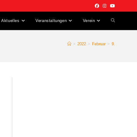
Aktuelles
Veranstaltungen
Verein
Website-
Suche
>
2022
>
Februar
>
9.
umschalten