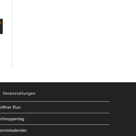
Veranstaltungen
öffner Run
chnuppertag
erminkalender