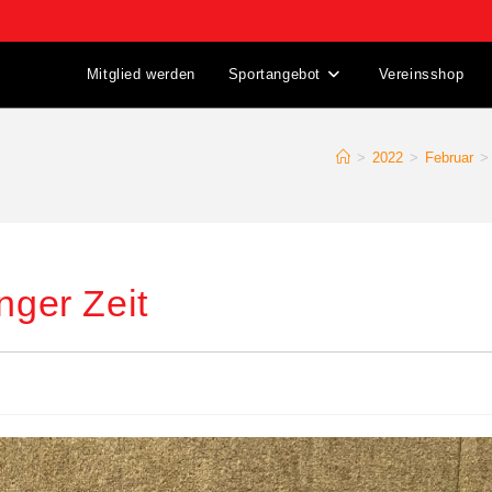
Mitglied werden
Sportangebot
Vereinsshop
>
2022
>
Februar
>
nger Zeit