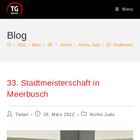
Zum
Menü
Inhalt
springen
Blog
>
2022
>
März
>
29.
>
.Archiv
>
Archiv Judo
>
33. Stadtmeisters
33. Stadtmeisterschaft in
Meerbusch
Beitrags-
Beitrag
Beitrags-
Tiebel
29. März 2022
Archiv Judo
Autor:
veröffentlicht:
Kategorie: