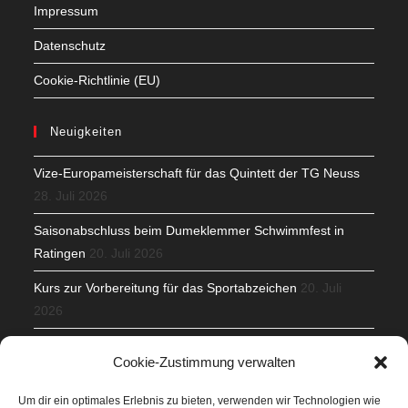
Impressum
Datenschutz
Cookie-Richtlinie (EU)
Neuigkeiten
Vize-Europameisterschaft für das Quintett der TG Neuss
28. Juli 2026
Saisonabschluss beim Dumeklemmer Schwimmfest in
Ratingen
20. Juli 2026
Kurs zur Vorbereitung für das Sportabzeichen
20. Juli
2026
Mit Teamgeist und Spaß – 2. Runde KidsCup
17. Juli 2026
Cookie-Zustimmung verwalten
TG Parkplatz
16. Juli 2026
Um dir ein optimales Erlebnis zu bieten, verwenden wir Technologien wie