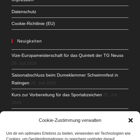
Datenschutz
Cookie-Richtlinie (EU)
Neuigkeiten
Vize-Europameisterschaft für das Quintett der TG Neuss
28. Juli 2026
Saisonabschluss beim Dumeklemmer Schwimmfest in
Ratingen
20. Juli 2026
Kurs zur Vorbereitung für das Sportabzeichen
20. Juli
2026
Mit Teamgeist und Spaß – 2. Runde KidsCup
17. Juli 2026
Cookie-Zustimmung verwalten
TG Parkplatz
16. Juli 2026
Um dir ein optimales Erlebnis zu bieten, verwenden wir Technologien wie
Cookies, um Geräteinformationen zu speichern und/oder darauf