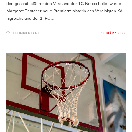
den ge­schäfts­füh­ren­den Vor­stand der TG Neuss hol­te, wur­de
Mar­ga­ret That­cher neue Pre­mier­mi­nis­te­rin des Ver­ei­nig­ten Kö­
nig­reichs und der 1. FC…
0 KOMMENTARE
31. MÄRZ 2022