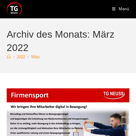
Zum
Menü
Inhalt
springen
Archiv des Monats: März
2022
>
2022
>
März