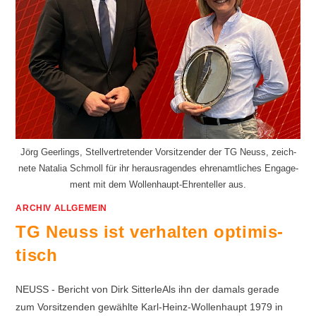
Jörg Ge­er­lings, Stell­ver­tre­ten­der Vor­sit­zen­der der TG Neuss, zeich­
ne­te Na­ta­lia Schmoll für ihr her­aus­ra­gen­des eh­ren­amt­li­ches En­ga­ge­
ment mit dem Wol­len­haupt-Eh­ren­tel­ler aus.
ARCHIV ALLGEMEIN
TG Neuss ist ver­hal­ten op­ti­mis­
tisch
NEUSS - Bericht von Dirk SitterleAls ihn der da­mals ge­ra­de
zum Vor­sit­zen­den ge­wähl­te Karl-Heinz-Wol­len­haupt 1979 in