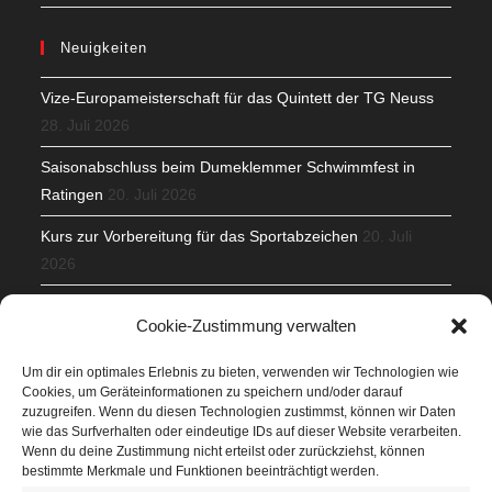
Neuigkeiten
Vize-Europameisterschaft für das Quintett der TG Neuss
28. Juli 2026
Saisonabschluss beim Dumeklemmer Schwimmfest in
Ratingen
20. Juli 2026
Kurs zur Vorbereitung für das Sportabzeichen
20. Juli
2026
Mit Teamgeist und Spaß – 2. Runde KidsCup
17. Juli 2026
Cookie-Zustimmung verwalten
TG Parkplatz
16. Juli 2026
Um dir ein optimales Erlebnis zu bieten, verwenden wir Technologien wie
Cookies, um Geräteinformationen zu speichern und/oder darauf
Veranstaltungen
zuzugreifen. Wenn du diesen Technologien zustimmst, können wir Daten
wie das Surfverhalten oder eindeutige IDs auf dieser Website verarbeiten.
Wenn du deine Zustimmung nicht erteilst oder zurückziehst, können
Höffner Run
bestimmte Merkmale und Funktionen beeinträchtigt werden.