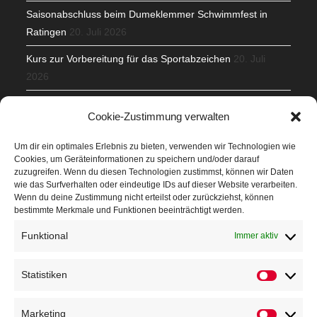
Saisonabschluss beim Dumeklemmer Schwimmfest in
Ratingen
20. Juli 2026
Kurs zur Vorbereitung für das Sportabzeichen
20. Juli
2026
Mit Teamgeist und Spaß – 2. Runde KidsCup
17. Juli 2026
Cookie-Zustimmung verwalten
TG Parkplatz
16. Juli 2026
Um dir ein optimales Erlebnis zu bieten, verwenden wir Technologien wie
Cookies, um Geräteinformationen zu speichern und/oder darauf
Veranstaltungen
zuzugreifen. Wenn du diesen Technologien zustimmst, können wir Daten
wie das Surfverhalten oder eindeutige IDs auf dieser Website verarbeiten.
Wenn du deine Zustimmung nicht erteilst oder zurückziehst, können
Höffner Run
bestimmte Merkmale und Funktionen beeinträchtigt werden.
Schnuppertag
Funktional
Immer aktiv
Terminkalender
Statistiken
Statistik
Neusser Sommernachtslauf
Kindersportfest
Marketing