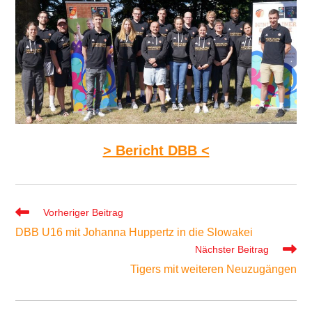
> Bericht DBB <
Weitere
Vorheriger Beitrag
Artikel
DBB U16 mit Johanna Huppertz in die Slowakei
ansehen
Nächster Beitrag
Tigers mit weiteren Neuzugängen