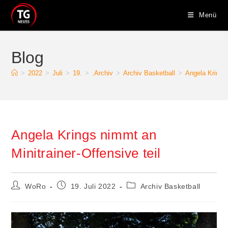
Zum
Menü
Inhalt
springen
Blog
>
2022
>
Juli
>
19.
>
.Archiv
>
Archiv Basketball
>
Angela Krings 
Angela Krings nimmt an
Minitrainer-Offensive teil
Beitrags-
Beitrag
Beitrags-
WoRo
19. Juli 2022
Archiv Basketball
Autor:
veröffentlicht:
Kategorie: