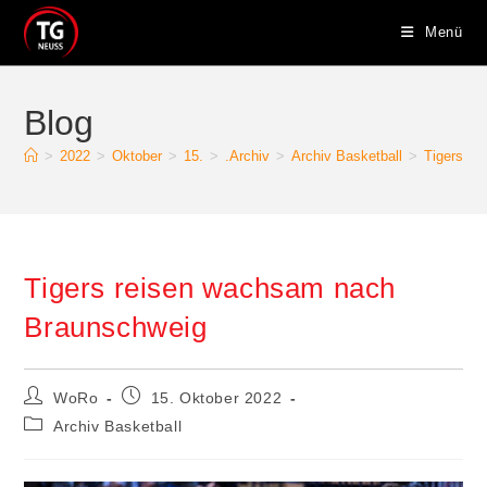
Zum
Menü
Inhalt
springen
Blog
>
2022
>
Oktober
>
15.
>
.Archiv
>
Archiv Basketball
>
Tigers r
Tigers reisen wachsam nach
Braunschweig
Beitrags-
Beitrag
WoRo
15. Oktober 2022
Autor:
veröffentlicht:
Beitrags-
Archiv Basketball
Kategorie: