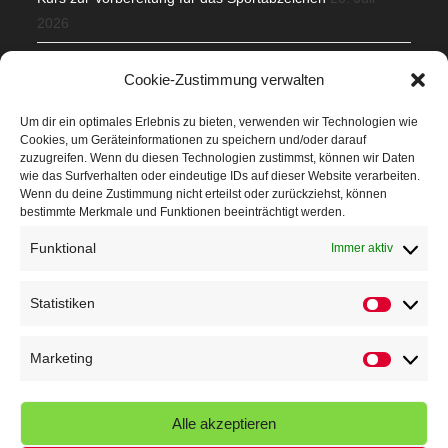
2026
Mit Teamgeist und Spaß – 2. Runde KidsCup
17. Juli 2026
Cookie-Zustimmung verwalten
TG Parkplatz
16. Juli 2026
Um dir ein optimales Erlebnis zu bieten, verwenden wir Technologien wie
Cookies, um Geräteinformationen zu speichern und/oder darauf
Veranstaltungen
zuzugreifen. Wenn du diesen Technologien zustimmst, können wir Daten
wie das Surfverhalten oder eindeutige IDs auf dieser Website verarbeiten.
Wenn du deine Zustimmung nicht erteilst oder zurückziehst, können
Höffner Run
bestimmte Merkmale und Funktionen beeinträchtigt werden.
Schnuppertag
Funktional
Immer aktiv
Terminkalender
Statistiken
Statistik
Neusser Sommernachtslauf
Kindersportfest
Marketing
Marketin
Nikolaus-Crosslauf
Alle akzeptieren
Capoeira Camp