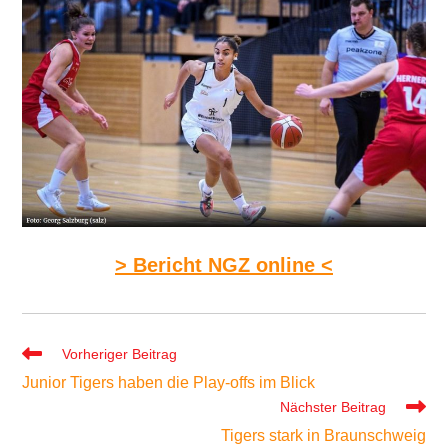
> Bericht NGZ online <
Weitere
Vorheriger Beitrag
Artikel
Junior Tigers haben die Play-offs im Blick
ansehen
Nächster Beitrag
Tigers stark in Braunschweig