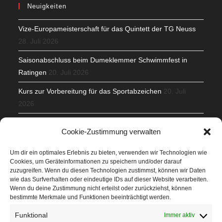
Neuigkeiten
Vize-Europameisterschaft für das Quintett der TG Neuss
28. Juli 2026
Saisonabschluss beim Dumeklemmer Schwimmfest in
Ratingen
20. Juli 2026
Kurs zur Vorbereitung für das Sportabzeichen
20. Juli
2026
Mit Teamgeist und Spaß – 2. Runde KidsCup
17. Juli 2026
Cookie-Zustimmung verwalten
TG Parkplatz
16. Juli 2026
Um dir ein optimales Erlebnis zu bieten, verwenden wir Technologien wie
Cookies, um Geräteinformationen zu speichern und/oder darauf
Veranstaltungen
zuzugreifen. Wenn du diesen Technologien zustimmst, können wir Daten
wie das Surfverhalten oder eindeutige IDs auf dieser Website verarbeiten.
Wenn du deine Zustimmung nicht erteilst oder zurückziehst, können
Höffner Run
bestimmte Merkmale und Funktionen beeinträchtigt werden.
Schnuppertag
Funktional
Immer aktiv