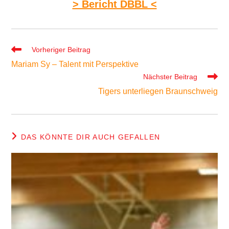
> Bericht DBBL <
Weitere
Vorheriger Beitrag
Artikel
Mariam Sy – Talent mit Perspektive
ansehen
Nächster Beitrag
Tigers unterliegen Braunschweig
DAS KÖNNTE DIR AUCH GEFALLEN