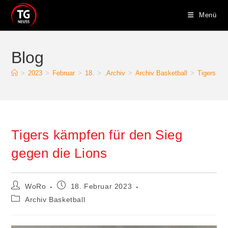
Zum
Menü
Inhalt
springen
Blog
>
2023
>
Februar
>
18.
>
.Archiv
>
Archiv Basketball
>
Tigers kä
Tigers kämpfen für den Sieg
gegen die Lions
Beitrags-
Beitrag
WoRo
18. Februar 2023
Autor:
veröffentlicht:
Beitrags-
Archiv Basketball
Kategorie: