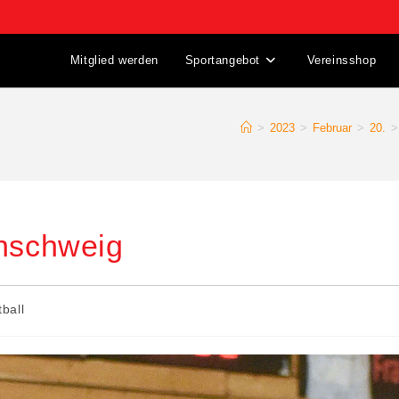
Mitglied werden
Sportangebot
Vereinsshop
>
2023
>
Februar
>
20.
>
unschweig
ball