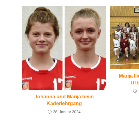
Marija I
U1
Johanna und Marija beim
Kaderlehrgang
28. Januar 2024