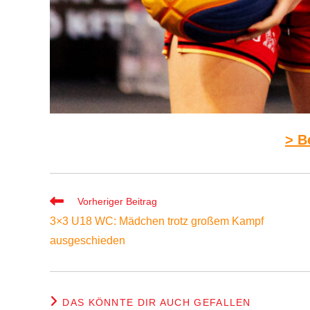
> B
Weitere
Vorheriger Beitrag
Artikel
3×3 U18 WC: Mädchen trotz großem Kampf
ansehen
ausgeschieden
DAS KÖNNTE DIR AUCH GEFALLEN