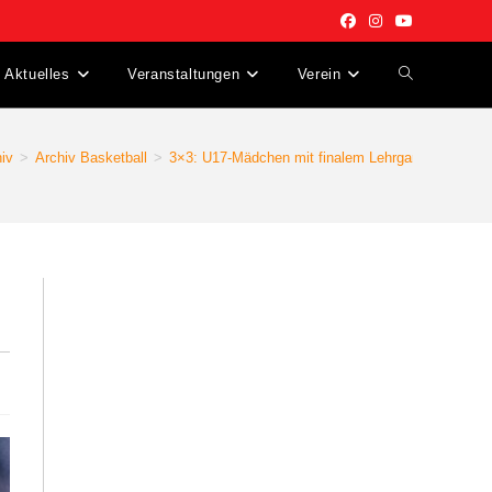
Aktuelles
Veranstaltungen
Verein
Website-
Suche
hiv
>
Archiv Basketball
>
3×3: U17-Mädchen mit finalem Lehrgang vor EM
umschalten