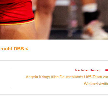
ericht DBB <
Nächster Beitrag
Angela Krings führt Deutschlands Ü65-Team z
Weltmeistertit