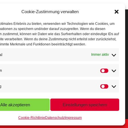
Cookie-Zustimmung verwalten
Veranstaltungen
ptimales Erlebnis zu bieten, verwenden wir Technologien wie Cookies, um
mationen zu speichern und/oder darauf zuzugreifen. Wenn du diesen
öffner Run
 zustimmst, können wir Daten wie das Surfverhalten oder eindeutige IDs auf
te verarbeiten. Wenn du deine Zustimmung nicht erteilst oder zurückziehst,
chnuppertag
immte Merkmale und Funktionen beeinträchtigt werden.
erminkalender
al
Immer aktiv
eusser Sommernachtslauf
en
Statistiken
indersportfest
g
ikolaus-Crosslauf
Marketing
apoeira Camp
Alle akzeptieren
Einstellungen speichern
Cookie-Richtlinie
Datenschutz
Impressum