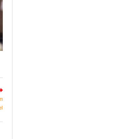
um
el