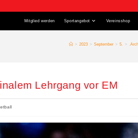
Mitglied werden
Sportangebot
Vereinsshop
>
2023
>
September
>
5.
>
.Arc
finalem Lehrgang vor EM
etball