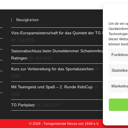
Neuigkeiten
Um dir ein o
Geräteinfor
Vize-Europameisterschaft für das Quintett der TG Neuss
H
Technologien
dieser Websi
28. Juli 2026
S
können best
Saisonabschluss beim Dumeklemmer Schwimmfest in
T
Funktion
Ratingen
20. Juli 2026
N
Kurs zur Vorbereitung für das Sportabzeichen
20. Juli
Statistik
2026
K
Marketin
Mit Teamgeist und Spaß – 2. Runde KidsCup
17. Juli
N
2026
C
TG Parkplatz
16. Juli 2026
© 2026 - Turngemeinde Neuss von 1848 e.V.