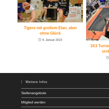
Tigers mit großem Elan, aber
ohne Glück
9. Januar 2023
3X3 Turni
und
Weitere Infos
Stellenangebote
Mitglied werden