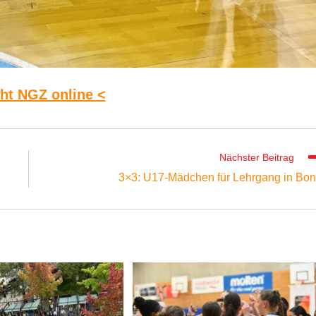
cht NGZ online <
Nächster Beitrag
3×3: U17-Mädchen für Lehrgang in Bo