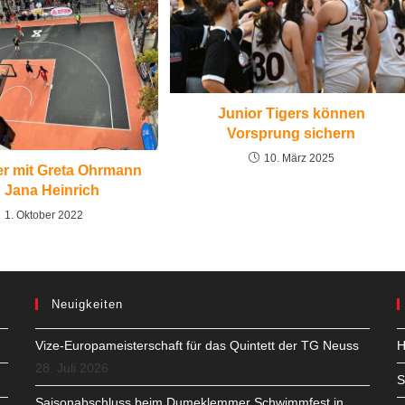
Junior Tigers können
Vorsprung sichern
10. März 2025
er mit Greta Ohrmann
 Jana Heinrich
1. Oktober 2022
Neuigkeiten
Vize-Europameisterschaft für das Quintett der TG Neuss
H
28. Juli 2026
S
Saisonabschluss beim Dumeklemmer Schwimmfest in