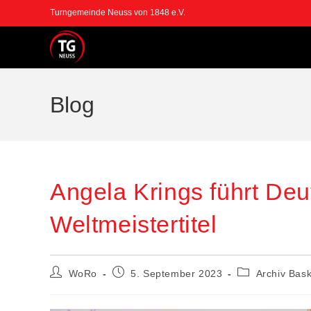
Zum
Turngemeinde Neuss von 1848 e.V.
Inhalt
springen
Blog
Angela Krings führt D
Weltmeistertitel
Beitrags-
Beitrag
Beitrags-
WoRo
5. September 2023
Archiv Bask
Autor:
veröffentlicht:
Kategorie: