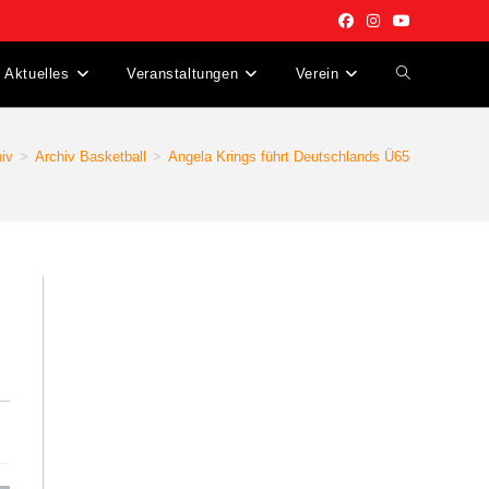
Aktuelles
Veranstaltungen
Verein
Website-
Suche
hiv
>
Archiv Basketball
>
Angela Krings führt Deutschlands Ü65-Team zum W
umschalten