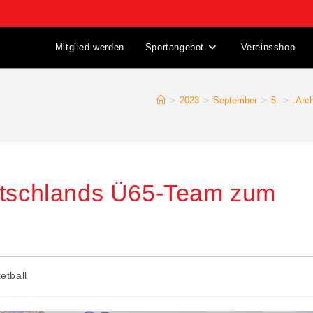
Mitglied werden
Sportangebot
Vereinsshop
>
2023
>
September
>
5.
>
.Arc
eutschlands Ü65-Team zum
etball