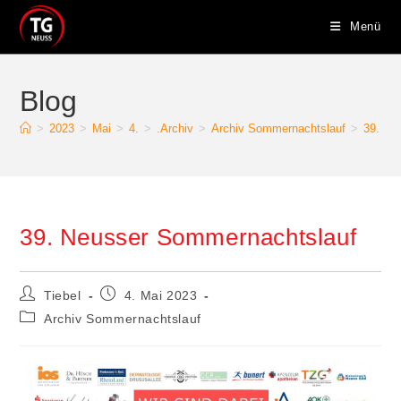
Zum
Menü
Inhalt
springen
Blog
>
2023
>
Mai
>
4.
>
.Archiv
>
Archiv Sommernachtslauf
>
39. Ne
39. Neusser Sommernachtslauf
Beitrags-
Beitrag
Tiebel
4. Mai 2023
Autor:
veröffentlicht:
Beitrags-
Archiv Sommernachtslauf
Kategorie: