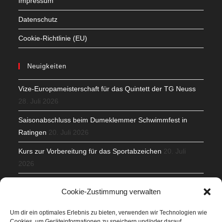
Impressum
Datenschutz
Cookie-Richtlinie (EU)
Neuigkeiten
Vize-Europameisterschaft für das Quintett der TG Neuss
28. Juli 2026
Saisonabschluss beim Dumeklemmer Schwimmfest in
Ratingen
20. Juli 2026
Kurs zur Vorbereitung für das Sportabzeichen
20. Juli
2026
Mit Teamgeist und Spaß – 2. Runde KidsCup
17. Juli 2026
Cookie-Zustimmung verwalten
TG Parkplatz
16. Juli 2026
Um dir ein optimales Erlebnis zu bieten, verwenden wir Technologien wie
Cookies, um Geräteinformationen zu speichern und/oder darauf