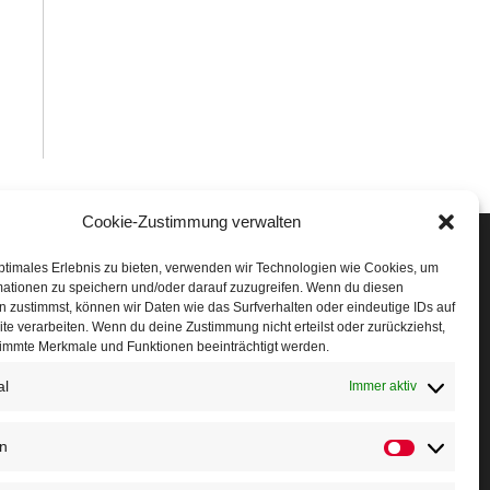
Cookie-Zustimmung verwalten
Veranstaltungen
ptimales Erlebnis zu bieten, verwenden wir Technologien wie Cookies, um
mationen zu speichern und/oder darauf zuzugreifen. Wenn du diesen
öffner Run
 zustimmst, können wir Daten wie das Surfverhalten oder eindeutige IDs auf
te verarbeiten. Wenn du deine Zustimmung nicht erteilst oder zurückziehst,
chnuppertag
immte Merkmale und Funktionen beeinträchtigt werden.
erminkalender
al
Immer aktiv
eusser Sommernachtslauf
en
Statistiken
indersportfest