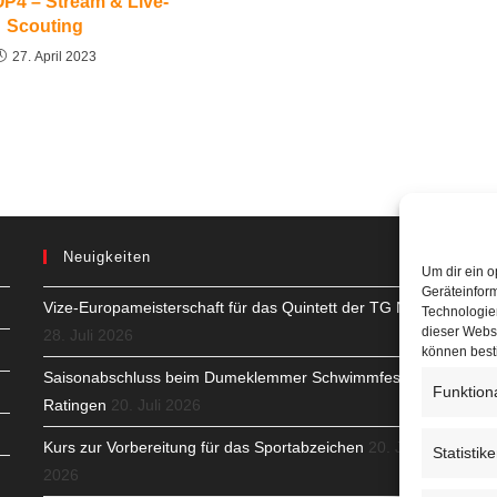
4 – Stream & Live-
Scouting
27. April 2023
Neuigkeiten
Um dir ein o
Geräteinfor
Vize-Europameisterschaft für das Quintett der TG Neuss
H
Technologien
dieser Websi
28. Juli 2026
S
können best
Saisonabschluss beim Dumeklemmer Schwimmfest in
T
Funktion
Ratingen
20. Juli 2026
N
Kurs zur Vorbereitung für das Sportabzeichen
20. Juli
Statistik
2026
K