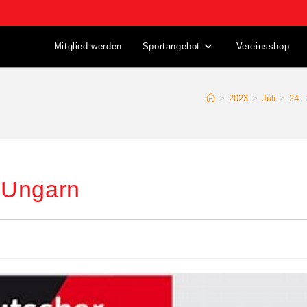
Mitglied werden
Sportangebot
Vereinsshop
>
2023
>
Juli
>
24.
n Ungarn