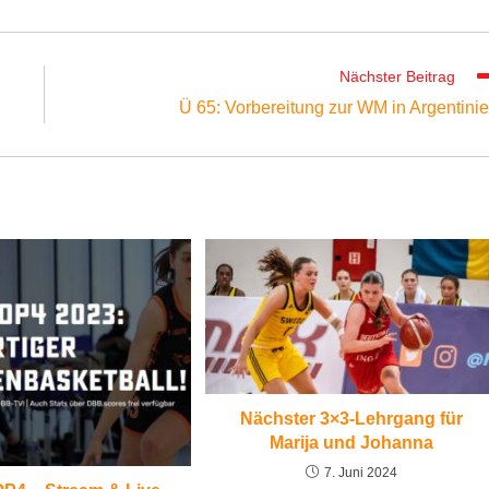
Nächster Beitrag
Ü 65: Vorbereitung zur WM in Argentini
Nächster 3×3-Lehrgang für
Marija und Johanna
7. Juni 2024