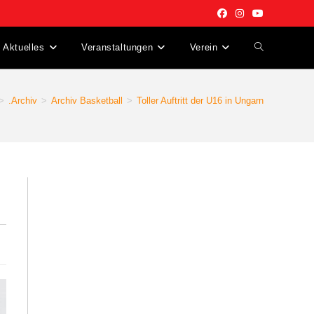
Aktuelles
Veranstaltungen
Verein
Website-
Suche
>
.Archiv
>
Archiv Basketball
>
Toller Auftritt der U16 in Ungarn
umschalten