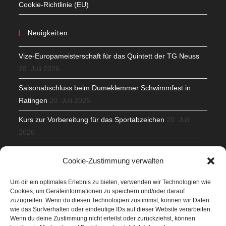
Cookie-Richtlinie (EU)
Neuigkeiten
Vize-Europameisterschaft für das Quintett der TG Neuss
28. Juli 2026
Saisonabschluss beim Dumeklemmer Schwimmfest in
Ratingen
20. Juli 2026
Kurs zur Vorbereitung für das Sportabzeichen
20. Juli
2026
Mit Teamgeist und Spaß – 2. Runde KidsCup
17. Juli 2026
Cookie-Zustimmung verwalten
TG Parkplatz
16. Juli 2026
Um dir ein optimales Erlebnis zu bieten, verwenden wir Technologien wie
Cookies, um Geräteinformationen zu speichern und/oder darauf
Veranstaltungen
zuzugreifen. Wenn du diesen Technologien zustimmst, können wir Daten
wie das Surfverhalten oder eindeutige IDs auf dieser Website verarbeiten.
Wenn du deine Zustimmung nicht erteilst oder zurückziehst, können
Höffner Run