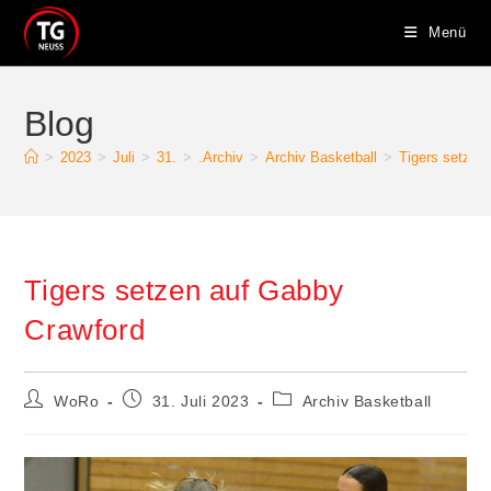
Zum
Menü
Inhalt
springen
Blog
>
2023
>
Juli
>
31.
>
.Archiv
>
Archiv Basketball
>
Tigers setzen
Tigers setzen auf Gabby
Crawford
Beitrags-
Beitrag
Beitrags-
WoRo
31. Juli 2023
Archiv Basketball
Autor:
veröffentlicht:
Kategorie: