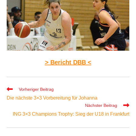
> Bericht DBB <
Weitere
Vorheriger Beitrag
Artikel
Die nächste 3×3 Vorbereitung für Johanna
ansehen
Nächster Beitrag
ING 3×3 Champions Trophy: Sieg der U18 in Frankfurt