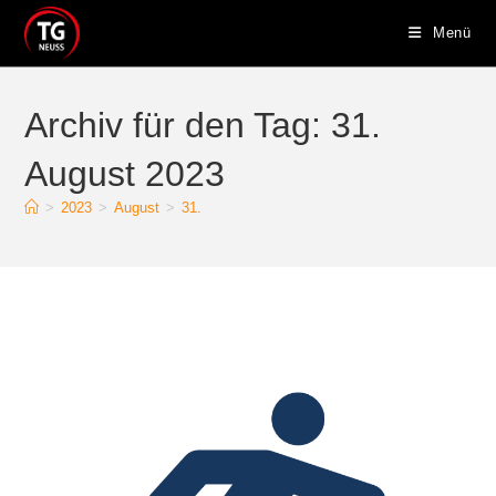
Zum
Menü
Inhalt
springen
Archiv für den Tag: 31.
August 2023
>
2023
>
August
>
31.