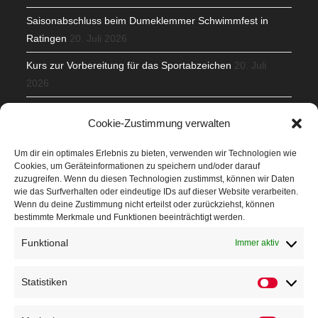
Saisonabschluss beim Dumeklemmer Schwimmfest in
Ratingen
20. Juli 2026
Kurs zur Vorbereitung für das Sportabzeichen
20. Juli
2026
Mit Teamgeist und Spaß – 2. Runde KidsCup
17. Juli 2026
Cookie-Zustimmung verwalten
TG Parkplatz
16. Juli 2026
Um dir ein optimales Erlebnis zu bieten, verwenden wir Technologien wie
Cookies, um Geräteinformationen zu speichern und/oder darauf
Veranstaltungen
zuzugreifen. Wenn du diesen Technologien zustimmst, können wir Daten
wie das Surfverhalten oder eindeutige IDs auf dieser Website verarbeiten.
Wenn du deine Zustimmung nicht erteilst oder zurückziehst, können
Höffner Run
bestimmte Merkmale und Funktionen beeinträchtigt werden.
Schnuppertag
Funktional
Immer aktiv
Terminkalender
Statistiken
Statistik
Neusser Sommernachtslauf
Kindersportfest