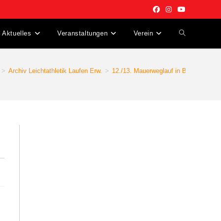
Aktuelles
Veranstaltungen
Verein
Website-
Suche
>
Archiv Leichtathletik Laufen Erw.
>
12./13. Mauerweglauf in Berlin
umschalten