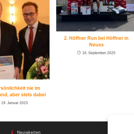
2. Höffner Run bei Höffner in
Neuss
16. September 2025
sönlichkeit nie im
nd, aber stets dabei
19. Januar 2023
Neuigkeiten