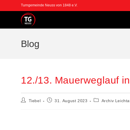
Zum
Turngemeinde Neuss von 1848 e.V.
Inhalt
springen
Blog
12./13. Mauerweglauf in
Beitrags-
Beitrag
Beitrags-
Tiebel
31. August 2023
Archiv Leichta
Autor:
veröffentlicht:
Kategorie: