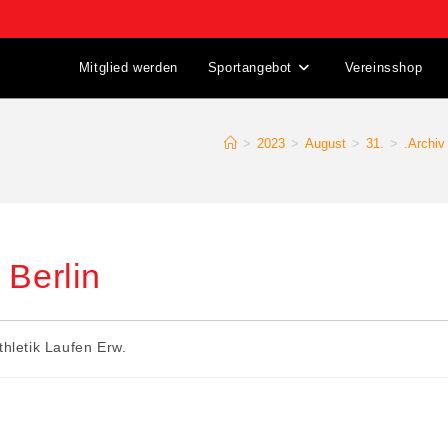
Mitglied werden
Sportangebot
Vereinsshop
>
2023
>
August
>
31.
>
.Archiv
 Berlin
thletik Laufen Erw.