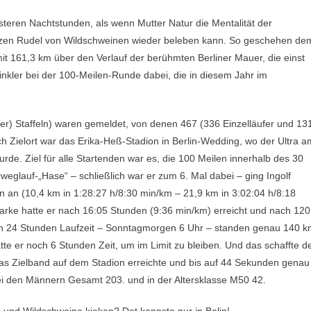
teren Nachtstunden, als wenn Mutter Natur die Mentalität der
nzen Rudel von Wildschweinen wieder beleben kann. So geschehen de
mit 161,3 km über den Verlauf der berühmten Berliner Mauer, die einst
inkler bei der 100-Meilen-Runde dabei, die in diesem Jahr im
0er) Staffeln) waren gemeldet, von denen 467 (336 Einzelläufer und 13
uch Zielort war das Erika-Heß-Stadion in Berlin-Wedding, wo der Ultra a
rde. Ziel für alle Startenden war es, die 100 Meilen innerhalb des 30
weglauf-„Hase“ – schließlich war er zum 6. Mal dabei – ging Ingolf
 an (10,4 km in 1:28:27 h/8:30 min/km – 21,9 km in 3:02:04 h/8:18
arke hatte er nach 16:05 Stunden (9:36 min/km) erreicht und nach 120
ch 24 Stunden Laufzeit – Sonntagmorgen 6 Uhr – standen genau 140 
te er noch 6 Stunden Zeit, um im Limit zu bleiben. Und das schaffte d
das Zielband auf dem Stadion erreichte und bis auf 44 Sekunden genau
e bei den Männern Gesamt 203. und in der Altersklasse M50 42.
se und Wildschweine kieken? Det kannste nur in Balin!