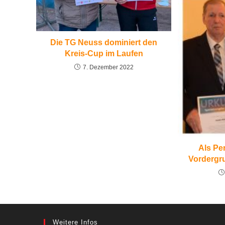
Die TG Neuss dominiert den
Kreis-Cup im Laufen
7. Dezember 2022
Als Per
Vordergru
Weitere Infos