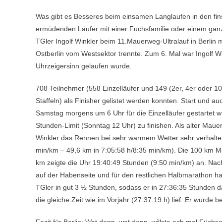
Was gibt es Besseres beim einsamen Langlaufen in den fins
ermüdenden Läufer mit einer Fuchsfamilie oder einem ga
TGler Ingolf Winkler beim 11.Mauerweg-Ultralauf in Berlin 
Ostberlin vom Westsektor trennte. Zum 6. Mal war Ingolf W
Uhrzeigersinn gelaufen wurde.
708 Teilnehmer (558 Einzelläufer und 149 (2er, 4er oder 1
Staffeln) als Finisher gelistet werden konnten. Start und a
Samstag morgens um 6 Uhr für die Einzelläufer gestartet wu
Stunden-Limit (Sonntag 12 Uhr) zu finishen. Als alter Mauer
Winkler das Rennen bei sehr warmem Wetter sehr verhalten
min/km – 49,6 km in 7:05:58 h/8:35 min/km). Die 100 km M
km zeigte die Uhr 19:40:49 Stunden (9:50 min/km) an. Na
auf der Habenseite und für den restlichen Halbmarathon hat
TGler in gut 3 ½ Stunden, sodass er in 27:36:35 Stunden 
die gleiche Zeit wie im Vorjahr (27:37:19 h) lief. Er wurd
Fazit für Berlin: Wat denn, wat denn, willste och mal Füch