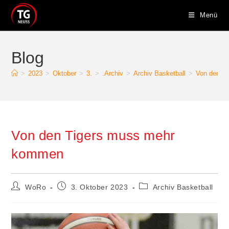
Zum
Menü
Inhalt
springen
Blog
>
2023
>
Oktober
>
3.
>
.Archiv
>
Archiv Basketball
>
Von den T
Von den Tigers muss mehr
kommen
Beitrags-
Beitrag
Beitrags-
WoRo
3. Oktober 2023
Archiv Basketball
Autor:
veröffentlicht:
Kategorie: