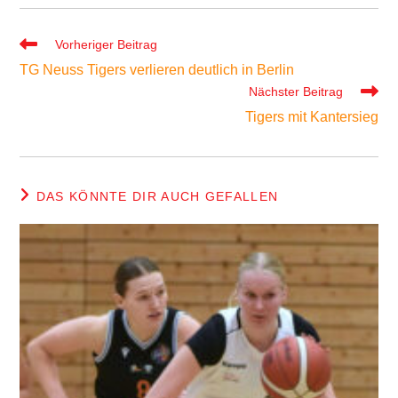
Weitere
Vorheriger Beitrag
Artikel
TG Neuss Tigers verlieren deutlich in Berlin
ansehen
Nächster Beitrag
Tigers mit Kantersieg
DAS KÖNNTE DIR AUCH GEFALLEN