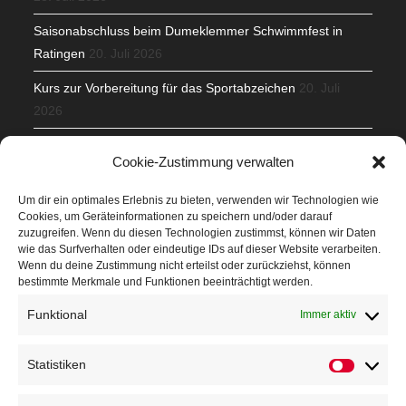
Saisonabschluss beim Dumeklemmer Schwimmfest in
Ratingen
20. Juli 2026
Kurs zur Vorbereitung für das Sportabzeichen
20. Juli
2026
Mit Teamgeist und Spaß – 2. Runde KidsCup
17. Juli 2026
Cookie-Zustimmung verwalten
TG Parkplatz
16. Juli 2026
Um dir ein optimales Erlebnis zu bieten, verwenden wir Technologien wie
Cookies, um Geräteinformationen zu speichern und/oder darauf
Veranstaltungen
zuzugreifen. Wenn du diesen Technologien zustimmst, können wir Daten
wie das Surfverhalten oder eindeutige IDs auf dieser Website verarbeiten.
Wenn du deine Zustimmung nicht erteilst oder zurückziehst, können
Höffner Run
bestimmte Merkmale und Funktionen beeinträchtigt werden.
Schnuppertag
Funktional
Immer aktiv
Terminkalender
Statistiken
Statistik
Neusser Sommernachtslauf