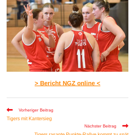
> Bericht NGZ online <
Weitere
Vorheriger Beitrag
Artikel
Tigers mit Kantersieg
ansehen
Nächster Beitrag
Tigers rasante Punkte-Rallye kommt zu spät