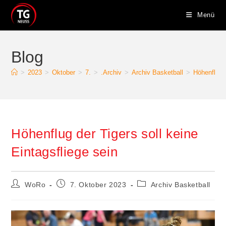
Zum
Menü
Inhalt
springen
Blog
>
2023
>
Oktober
>
7.
>
.Archiv
>
Archiv Basketball
>
Höhenflug d
Höhenflug der Tigers soll keine
Eintagsfliege sein
Beitrags-
Beitrag
Beitrags-
WoRo
7. Oktober 2023
Archiv Basketball
Autor:
veröffentlicht:
Kategorie: