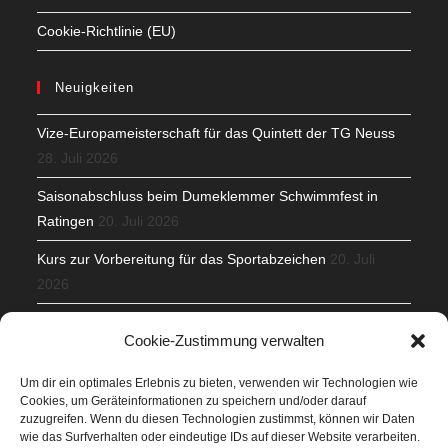
Cookie-Richtlinie (EU)
Neuigkeiten
Vize-Europameisterschaft für das Quintett der TG Neuss
28. Juli 2026
Saisonabschluss beim Dumeklemmer Schwimmfest in
Ratingen
20. Juli 2026
Kurs zur Vorbereitung für das Sportabzeichen
20. Juli
2026
Mit Teamgeist und Spaß – 2. Runde KidsCup
17. Juli 2026
Cookie-Zustimmung verwalten
TG Parkplatz
16. Juli 2026
Um dir ein optimales Erlebnis zu bieten, verwenden wir Technologien wie
Cookies, um Geräteinformationen zu speichern und/oder darauf
Veranstaltungen
zuzugreifen. Wenn du diesen Technologien zustimmst, können wir Daten
wie das Surfverhalten oder eindeutige IDs auf dieser Website verarbeiten.