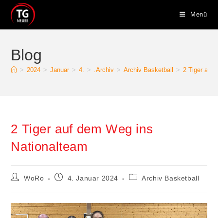
Zum
Menü
Inhalt
springen
Blog
>
2024
>
Januar
>
4.
>
.Archiv
>
Archiv Basketball
>
2 Tiger auf
2 Tiger auf dem Weg ins
Nationalteam
Beitrags-
Beitrag
Beitrags-
WoRo
4. Januar 2024
Archiv Basketball
Autor:
veröffentlicht:
Kategorie: