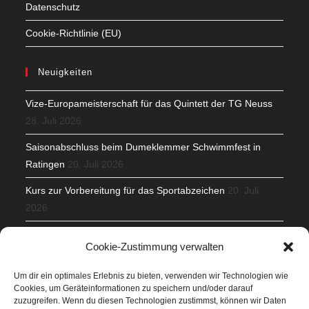
Datenschutz
Cookie-Richtlinie (EU)
Neuigkeiten
Vize-Europameisterschaft für das Quintett der TG Neuss
28. Juli 2026
Saisonabschluss beim Dumeklemmer Schwimmfest in
Ratingen
20. Juli 2026
Kurs zur Vorbereitung für das Sportabzeichen
20. Juli
2026
Mit Teamgeist und Spaß – 2. Runde KidsCup
17. Juli 2026
Cookie-Zustimmung verwalten
TG Parkplatz
16. Juli 2026
Um dir ein optimales Erlebnis zu bieten, verwenden wir Technologien wie
Cookies, um Geräteinformationen zu speichern und/oder darauf
Veranstaltungen
zuzugreifen. Wenn du diesen Technologien zustimmst, können wir Daten