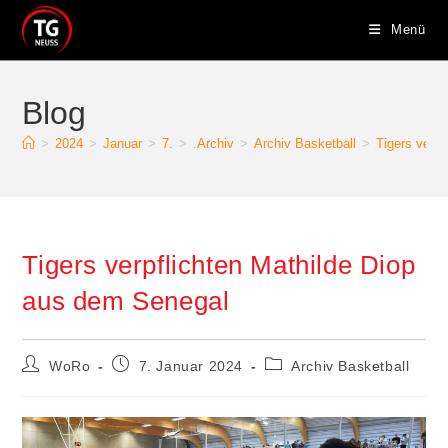
Zum
Menü
Inhalt
springen
Blog
>
2024
>
Januar
>
7.
>
.Archiv
>
Archiv Basketball
>
Tigers verp
Tigers verpflichten Mathilde Diop
aus dem Senegal
Beitrags-
Beitrag
Beitrags-
WoRo
7. Januar 2024
Archiv Basketball
Autor:
veröffentlicht:
Kategorie: