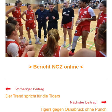
> Bericht NGZ online <
Weitere
Vorheriger Beitrag
Artikel
Der Trend spricht für die Tigers
ansehen
Nächster Beitrag
Tigers gegen Osnabrück ohne Punch