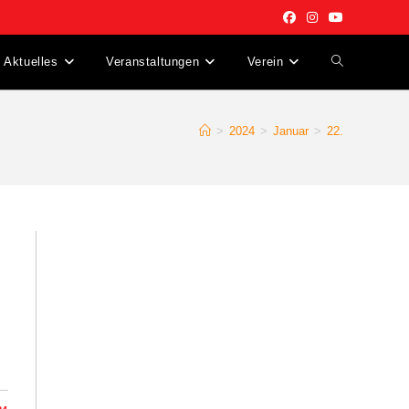
Aktuelles
Veranstaltungen
Verein
Website-
Suche
>
2024
>
Januar
>
22.
umschalten
d