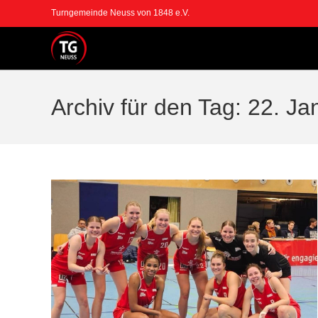
Zum
Turngemeinde Neuss von 1848 e.V.
Inhalt
springen
Archiv für den Tag: 22. J