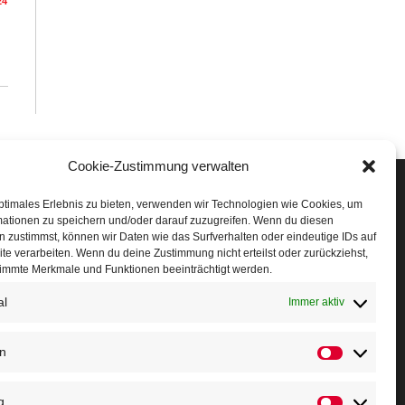
24
Cookie-Zustimmung verwalten
Veranstaltungen
ptimales Erlebnis zu bieten, verwenden wir Technologien wie Cookies, um
mationen zu speichern und/oder darauf zuzugreifen. Wenn du diesen
öffner Run
 zustimmst, können wir Daten wie das Surfverhalten oder eindeutige IDs auf
te verarbeiten. Wenn du deine Zustimmung nicht erteilst oder zurückziehst,
chnuppertag
immte Merkmale und Funktionen beeinträchtigt werden.
erminkalender
al
Immer aktiv
eusser Sommernachtslauf
en
Statistiken
indersportfest
g
ikolaus-Crosslauf