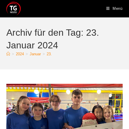
Zum
Menü
Inhalt
springen
Archiv für den Tag: 23.
Januar 2024
>
2024
>
Januar
>
23.