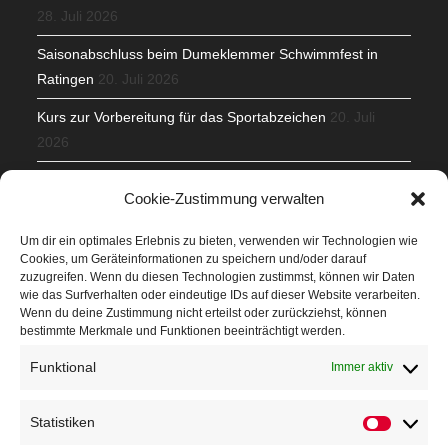
28. Juli 2026
Saisonabschluss beim Dumeklemmer Schwimmfest in
Ratingen
20. Juli 2026
Kurs zur Vorbereitung für das Sportabzeichen
20. Juli
2026
Mit Teamgeist und Spaß – 2. Runde KidsCup
17. Juli 2026
Cookie-Zustimmung verwalten
TG Parkplatz
16. Juli 2026
Um dir ein optimales Erlebnis zu bieten, verwenden wir Technologien wie
Cookies, um Geräteinformationen zu speichern und/oder darauf
Veranstaltungen
zuzugreifen. Wenn du diesen Technologien zustimmst, können wir Daten
wie das Surfverhalten oder eindeutige IDs auf dieser Website verarbeiten.
Wenn du deine Zustimmung nicht erteilst oder zurückziehst, können
Höffner Run
bestimmte Merkmale und Funktionen beeinträchtigt werden.
Schnuppertag
Funktional
Immer aktiv
Terminkalender
Statistiken
Statistik
Neusser Sommernachtslauf