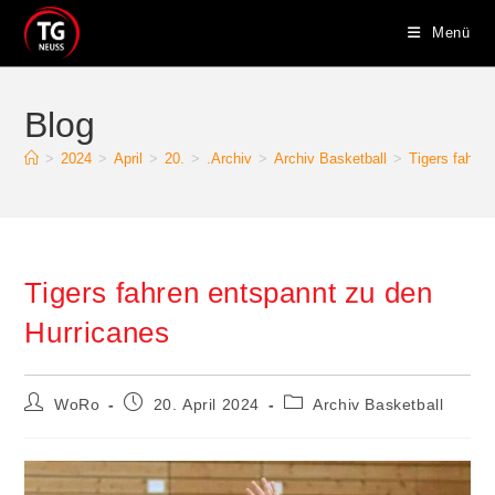
Zum
Menü
Inhalt
springen
Blog
>
2024
>
April
>
20.
>
.Archiv
>
Archiv Basketball
>
Tigers fahre
Tigers fahren entspannt zu den
Hurricanes
Beitrags-
Beitrag
Beitrags-
WoRo
20. April 2024
Archiv Basketball
Autor:
veröffentlicht:
Kategorie: