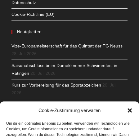
Datenschutz
Cookie-Richtlinie (EU)
Neuigkeiten
Vize-Europameisterschaft für das Quintett der TG Neuss
28. Juli 2026
Saisonabschluss beim Dumeklemmer Schwimmfest in
Ratingen
20. Juli 2026
Kurs zur Vorbereitung für das Sportabzeichen
20. Juli
2026
Mit Teamgeist und Spaß – 2. Runde KidsCup
17. Juli 2026
Cookie-Zustimmung verwalten
TG Parkplatz
16. Juli 2026
Um dir ein optimales Erlebnis zu bieten, verwenden wir Technologien wie
Cookies, um Geräteinformationen zu speichern und/oder darauf
Veranstaltungen
zuzugreifen. Wenn du diesen Technologien zustimmst, können wir Daten