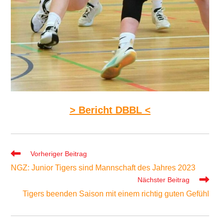
> Bericht DBBL <
Weitere
Vorheriger Beitrag
Artikel
NGZ: Junior Tigers sind Mannschaft des Jahres 2023
ansehen
Nächster Beitrag
Tigers beenden Saison mit einem richtig guten Gefühl