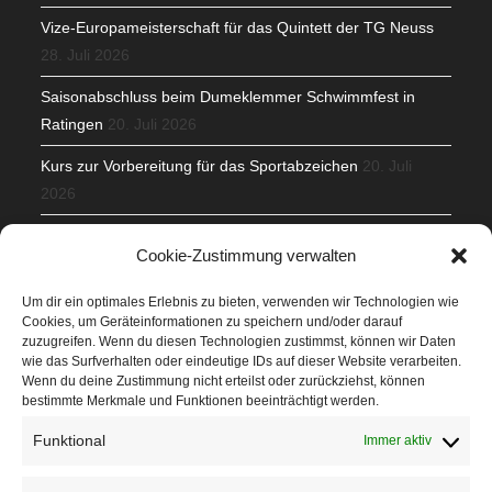
Vize-Europameisterschaft für das Quintett der TG Neuss
28. Juli 2026
Saisonabschluss beim Dumeklemmer Schwimmfest in
Ratingen
20. Juli 2026
Kurs zur Vorbereitung für das Sportabzeichen
20. Juli
2026
Mit Teamgeist und Spaß – 2. Runde KidsCup
17. Juli 2026
Cookie-Zustimmung verwalten
TG Parkplatz
16. Juli 2026
Um dir ein optimales Erlebnis zu bieten, verwenden wir Technologien wie
Cookies, um Geräteinformationen zu speichern und/oder darauf
Veranstaltungen
zuzugreifen. Wenn du diesen Technologien zustimmst, können wir Daten
wie das Surfverhalten oder eindeutige IDs auf dieser Website verarbeiten.
Wenn du deine Zustimmung nicht erteilst oder zurückziehst, können
Höffner Run
bestimmte Merkmale und Funktionen beeinträchtigt werden.
Schnuppertag
Funktional
Immer aktiv
Terminkalender