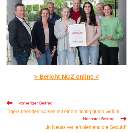
> Bericht NGZ online <
Weitere
Vorheriger Beitrag
Artikel
Tigers beenden Saison mit einem richtig guten Gefühl
ansehen
Nächster Beitrag
„In Neuss verliert niemand die Geduld“