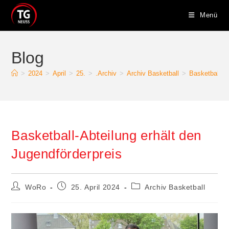
Zum
Menü
Inhalt
springen
Blog
>
2024
>
April
>
25.
>
.Archiv
>
Archiv Basketball
>
Basketball-Ab
Basketball-Abteilung erhält den
Jugendförderpreis
Beitrags-
Beitrag
Beitrags-
WoRo
25. April 2024
Archiv Basketball
Autor:
veröffentlicht:
Kategorie: