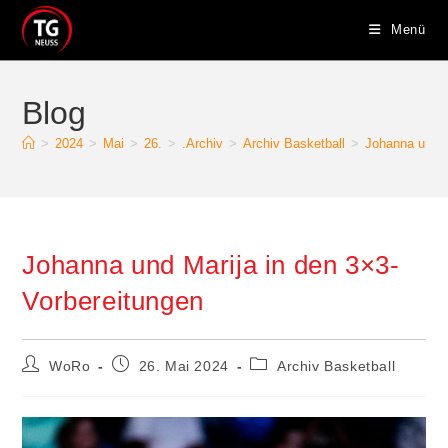
Zum
Menü
Inhalt
springen
Blog
>
2024
>
Mai
>
26.
>
.Archiv
>
Archiv Basketball
>
Johanna und M
Johanna und Marija in den 3×3-
Vorbereitungen
Beitrags-
Beitrag
Beitrags-
WoRo
26. Mai 2024
Archiv Basketball
Autor:
veröffentlicht:
Kategorie: