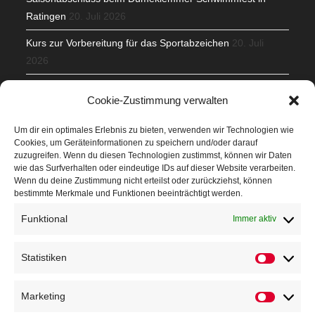
Ratingen
20. Juli 2026
Kurs zur Vorbereitung für das Sportabzeichen
20. Juli
2026
Mit Teamgeist und Spaß – 2. Runde KidsCup
17. Juli 2026
Cookie-Zustimmung verwalten
TG Parkplatz
16. Juli 2026
Um dir ein optimales Erlebnis zu bieten, verwenden wir Technologien wie
Cookies, um Geräteinformationen zu speichern und/oder darauf
Veranstaltungen
zuzugreifen. Wenn du diesen Technologien zustimmst, können wir Daten
wie das Surfverhalten oder eindeutige IDs auf dieser Website verarbeiten.
Wenn du deine Zustimmung nicht erteilst oder zurückziehst, können
Höffner Run
bestimmte Merkmale und Funktionen beeinträchtigt werden.
Schnuppertag
Funktional
Immer aktiv
Terminkalender
Statistiken
Statistik
Neusser Sommernachtslauf
Kindersportfest
Marketing
Marketin