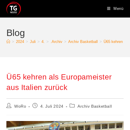
Zum
Menü
Inhalt
springen
Blog
>
2024
>
Juli
>
4.
>
.Archiv
>
Archiv Basketball
>
Ü65 kehren als 
Ü65 kehren als Europameister
aus Italien zurück
Beitrags-
Beitrag
Beitrags-
WoRo
4. Juli 2024
Archiv Basketball
Autor:
veröffentlicht:
Kategorie: