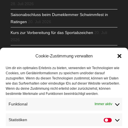
28. Juli 2026
Saisonabschluss beim Dumeklemmer Schwimmfest in
Ratingen
20. Juli 2026
Kurs zur Vorbereitung für das Sportabzeichen
20. Juli
2026
Mit Teamgeist und Spaß – 2. Runde KidsCup
17. Juli 2026
Cookie-Zustimmung verwalten
TG Parkplatz
16. Juli 2026
Um dir ein optimales Erlebnis zu bieten, verwenden wir Technologien wie
Cookies, um Geräteinformationen zu speichern und/oder darauf
Veranstaltungen
zuzugreifen. Wenn du diesen Technologien zustimmst, können wir Daten
wie das Surfverhalten oder eindeutige IDs auf dieser Website verarbeiten.
Wenn du deine Zustimmung nicht erteilst oder zurückziehst, können
Höffner Run
bestimmte Merkmale und Funktionen beeinträchtigt werden.
Schnuppertag
Funktional
Immer aktiv
Terminkalender
Statistiken
Statistik
Neusser Sommernachtslauf