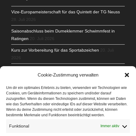
Vize-Europameisterschaft für das Quintett der TG Neuss
28. Juli 2026
Saisonabschluss beim Dumeklemmer Schwimmfest in
Ratingen
20. Juli 2026
Kurs zur Vorbereitung für das Sportabzeichen
20. Juli
2026
Mit Teamgeist und Spaß – 2. Runde KidsCup
17. Juli 2026
Cookie-Zustimmung verwalten
TG Parkplatz
16. Juli 2026
Um dir ein optimales Erlebnis zu bieten, verwenden wir Technologien wie
Cookies, um Geräteinformationen zu speichern und/oder darauf
Veranstaltungen
zuzugreifen. Wenn du diesen Technologien zustimmst, können wir Daten
wie das Surfverhalten oder eindeutige IDs auf dieser Website verarbeiten.
Wenn du deine Zustimmung nicht erteilst oder zurückziehst, können
Höffner Run
bestimmte Merkmale und Funktionen beeinträchtigt werden.
Schnuppertag
Funktional
Immer aktiv
Terminkalender