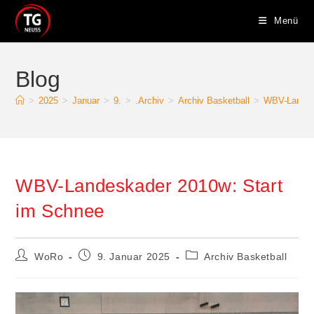
Zum
Menü
Inhalt
springen
Blog
>
2025
>
Januar
>
9.
>
.Archiv
>
Archiv Basketball
>
WBV-Landes
WBV-Landeskader 2010w: Start
im Schnee
Beitrags-
Beitrag
Beitrags-
WoRo
9. Januar 2025
Archiv Basketball
Autor:
veröffentlicht:
Kategorie: