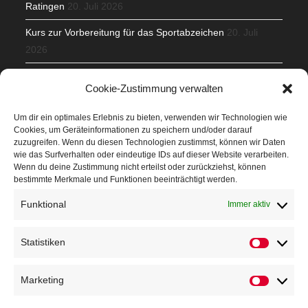
Ratingen
20. Juli 2026
Kurs zur Vorbereitung für das Sportabzeichen
20. Juli
2026
Mit Teamgeist und Spaß – 2. Runde KidsCup
17. Juli 2026
Cookie-Zustimmung verwalten
TG Parkplatz
16. Juli 2026
Um dir ein optimales Erlebnis zu bieten, verwenden wir Technologien wie
Cookies, um Geräteinformationen zu speichern und/oder darauf
Veranstaltungen
zuzugreifen. Wenn du diesen Technologien zustimmst, können wir Daten
wie das Surfverhalten oder eindeutige IDs auf dieser Website verarbeiten.
Wenn du deine Zustimmung nicht erteilst oder zurückziehst, können
Höffner Run
bestimmte Merkmale und Funktionen beeinträchtigt werden.
Schnuppertag
Funktional
Immer aktiv
Terminkalender
Statistiken
Statistik
Neusser Sommernachtslauf
Kindersportfest
Marketing
Marketin
Nikolaus-Crosslauf