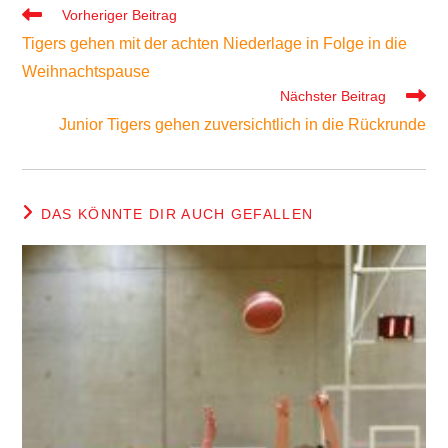
Weitere
Vorheriger Beitrag
Artikel
Tigers gehen mit der achten Niederlage in Folge in die
ansehen
Weihnachtspause
Nächster Beitrag
Junior Tigers gehen zuversichtlich in die Rückrunde
DAS KÖNNTE DIR AUCH GEFALLEN