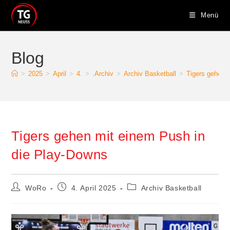
Zum
Menü
Inhalt
springen
Blog
>
2025
>
April
>
4.
>
.Archiv
>
Archiv Basketball
>
Tigers gehen 
Tigers gehen mit einem Push in
die Play-Downs
Beitrags-
Beitrag
Beitrags-
WoRo
4. April 2025
Archiv Basketball
Autor:
veröffentlicht:
Kategorie: