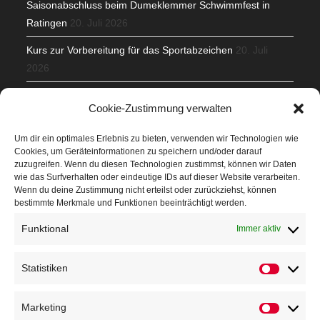
Saisonabschluss beim Dumeklemmer Schwimmfest in
Ratingen
20. Juli 2026
Kurs zur Vorbereitung für das Sportabzeichen
20. Juli
2026
Mit Teamgeist und Spaß – 2. Runde KidsCup
17. Juli 2026
Cookie-Zustimmung verwalten
TG Parkplatz
16. Juli 2026
Um dir ein optimales Erlebnis zu bieten, verwenden wir Technologien wie
Cookies, um Geräteinformationen zu speichern und/oder darauf
Veranstaltungen
zuzugreifen. Wenn du diesen Technologien zustimmst, können wir Daten
wie das Surfverhalten oder eindeutige IDs auf dieser Website verarbeiten.
Wenn du deine Zustimmung nicht erteilst oder zurückziehst, können
Höffner Run
bestimmte Merkmale und Funktionen beeinträchtigt werden.
Schnuppertag
Funktional
Immer aktiv
Terminkalender
Statistiken
Statistik
Neusser Sommernachtslauf
Kindersportfest
Marketing
Marketin