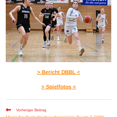
> Bericht DBBL <
> Spielfotos <
Weitere
Vorheriger Beitrag
Artikel