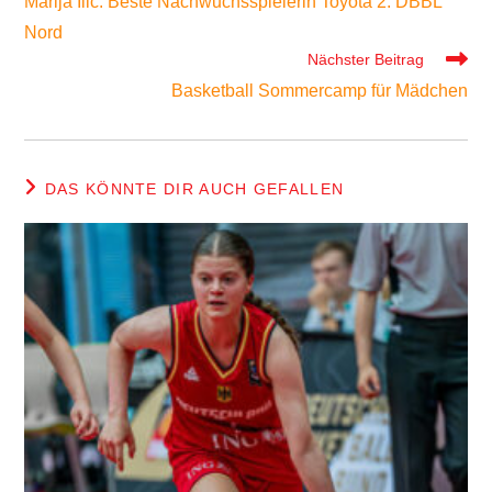
Marija Ilic: Beste Nachwuchsspielerin Toyota 2. DBBL
ansehen
Nord
Nächster Beitrag
Basketball Sommercamp für Mädchen
DAS KÖNNTE DIR AUCH GEFALLEN