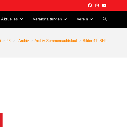
Aktuelles
Veranstaltungen
Verein
Website-
Suche
i
>
28.
>
.Archiv
>
Archiv Sommernachtslauf
>
Bilder 41. SNL
umschalten