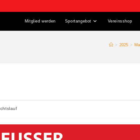
Mitglied werden
Sportangebot
Vereinsshop
>
2025
>
Ma
chtslauf