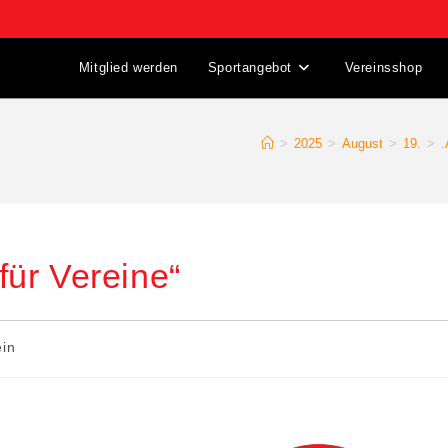
Mitglied werden
Sportangebot
Vereinsshop
>
2025
>
August
>
19.
>
.
ür Vereine“
ein