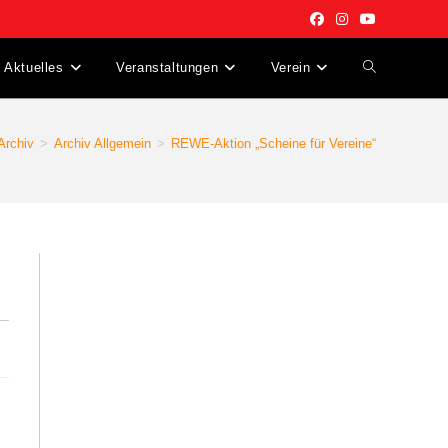
Aktuelles
Veranstaltungen
Verein
Website-
Suche
Archiv
>
Archiv Allgemein
>
REWE-Aktion „Scheine für Vereine“
umschalten