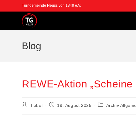
Zum
Turngemeinde Neuss von 1848 e.V.
Inhalt
springen
Blog
REWE-Aktion „Scheine f
Beitrags-
Beitrag
Beitrags-
Tiebel
19. August 2025
Archiv Allgem
Autor:
veröffentlicht:
Kategorie: