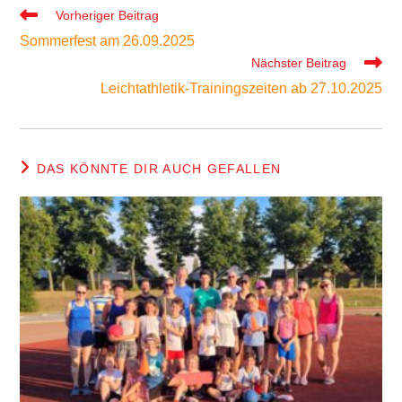
Weitere
Vorheriger Beitrag
Artikel
Sommerfest am 26.09.2025
ansehen
Nächster Beitrag
Leichtathletik-Trainingszeiten ab 27.10.2025
DAS KÖNNTE DIR AUCH GEFALLEN