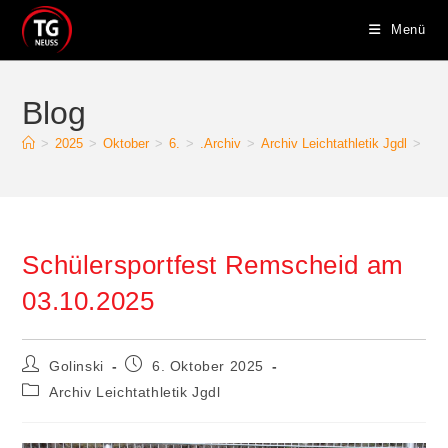
Zum
Menü
Inhalt
springen
Blog
>
2025
>
Oktober
>
6.
>
.Archiv
>
Archiv Leichtathletik Jgdl
>
Sch
Schülersportfest Remscheid am
03.10.2025
Beitrags-
Beitrag
Golinski
6. Oktober 2025
Autor:
veröffentlicht:
Beitrags-
Archiv Leichtathletik Jgdl
Kategorie: