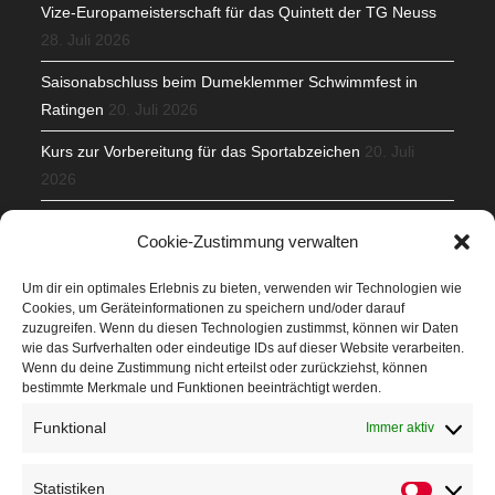
Vize-Europameisterschaft für das Quintett der TG Neuss
28. Juli 2026
Saisonabschluss beim Dumeklemmer Schwimmfest in
Ratingen
20. Juli 2026
Kurs zur Vorbereitung für das Sportabzeichen
20. Juli
2026
Mit Teamgeist und Spaß – 2. Runde KidsCup
17. Juli 2026
Cookie-Zustimmung verwalten
TG Parkplatz
16. Juli 2026
Um dir ein optimales Erlebnis zu bieten, verwenden wir Technologien wie
Cookies, um Geräteinformationen zu speichern und/oder darauf
Veranstaltungen
zuzugreifen. Wenn du diesen Technologien zustimmst, können wir Daten
wie das Surfverhalten oder eindeutige IDs auf dieser Website verarbeiten.
Wenn du deine Zustimmung nicht erteilst oder zurückziehst, können
Höffner Run
bestimmte Merkmale und Funktionen beeinträchtigt werden.
Schnuppertag
Funktional
Immer aktiv
Terminkalender
Statistiken