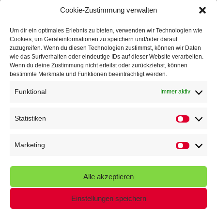
Mit Teamgeist und Spaß – 2. Runde KidsCup
17. Juli 2026
Cookie-Zustimmung verwalten
TG Parkplatz
16. Juli 2026
Um dir ein optimales Erlebnis zu bieten, verwenden wir Technologien wie
Cookies, um Geräteinformationen zu speichern und/oder darauf
Veranstaltungen
zuzugreifen. Wenn du diesen Technologien zustimmst, können wir Daten
wie das Surfverhalten oder eindeutige IDs auf dieser Website verarbeiten.
Wenn du deine Zustimmung nicht erteilst oder zurückziehst, können
Höffner Run
bestimmte Merkmale und Funktionen beeinträchtigt werden.
Schnuppertag
Funktional
Immer aktiv
Terminkalender
Statistiken
Statistik
Neusser Sommernachtslauf
Kindersportfest
Marketing
Marketin
Nikolaus-Crosslauf
Alle akzeptieren
Capoeira Camp
Einstellungen speichern