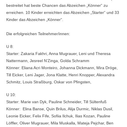
bestreitet hat beste Chancen das Abzeichen „Könner“ zu
erreichen. 10 Kinder erreichten das Abzeichen „Starter“ und 33
Kinder das Abzeichen „Könner“.
Die erfolgreichen Teilnehmer/innen:
U 8:
Starter: Zakaria Fakhri, Anna Mugrauer, Leni und Theresa
Nattermann, Jesreel N’Zinga, Golda Schramm
Könner: Eliana Acri Monteiro, Johanna Dickmann, Mira Dröge,
Till Eicker, Leni Jager, Jona Klatte, Henri Knopper, Alexandra
Schmitz, Louis Straßburg, Oskar von Pfingsten,
U 10:
Starter: Marie van Dyk, Pauline Schneider, Till Sültenfuß
Könner: Elina Banse, Quin Brilus, Alija Durmic, Niklas Dusil,
Leonie Eicker, Felix Fife, Sofiia Ilchuk, Ilias Kozan, Pauline
Löffler, Oliver Mugrauer, Mila Muskalla, Mateja Pejchar, Ben