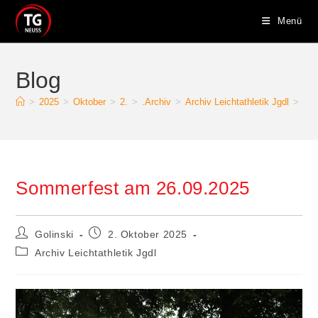
Zum
Menü
Inhalt
springen
Blog
>
2025
>
Oktober
>
2.
>
.Archiv
>
Archiv Leichtathletik Jgdl
>
Som
Sommerfest am 26.09.2025
Beitrags-
Beitrag
Golinski
2. Oktober 2025
Autor:
veröffentlicht:
Beitrags-
Archiv Leichtathletik Jgdl
Kategorie: