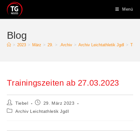
Zum
Menü
Inhalt
springen
Blog
>
2023
>
März
>
29.
>
.Archiv
>
Archiv Leichtathletik Jgdl
>
Train
Trainingszeiten ab 27.03.2023
Beitrags-
Beitrag
Tiebel
29. März 2023
Autor:
veröffentlicht:
Beitrags-
Archiv Leichtathletik Jgdl
Kategorie: