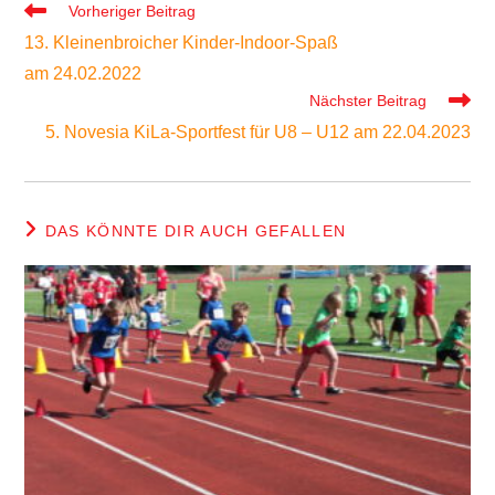
Weitere
Vorheriger Beitrag
Artikel
13. Kleinenbroicher Kinder-Indoor-Spaß
ansehen
am 24.02.2022
Nächster Beitrag
5. Novesia KiLa-Sportfest für U8 – U12 am 22.04.2023
DAS KÖNNTE DIR AUCH GEFALLEN