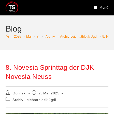
Zum
Menü
Inhalt
springen
Blog
>
2025
>
Mai
>
7.
>
.Archiv
>
Archiv Leichtathletik Jgdl
>
8. Nove
8. Novesia Sprinttag der DJK
Novesia Neuss
Beitrags-
Beitrag
Golinski
7. Mai 2025
Autor:
veröffentlicht:
Beitrags-
Archiv Leichtathletik Jgdl
Kategorie: