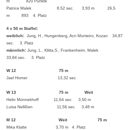
m 820 Punkte
Patrice Malek 8,52 sec. 3,93 m 26,5
m 893 4. Platz
4 x 50 m Staffel:
weiblich:
Jung, H., Hungenberg, Acri Monteiro, Kozan
34,87
sec. 3. Platz
männlich:
Jung, L., Klitta,S., Frankenheim, Malek
33,84 sec. 3. Platz
W 12 75 m
Jael Homer 13,32 sec.
W 13 75 m Weit
Helin Münnekhoff 11,64 sec. 3,50 m
Luisa Nellißen 11,56 sec. 3,48 m
M 12 Weit 75 m
Mika Klatte 3,70 m 4. Platz