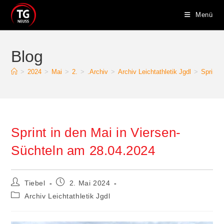
Zum
Menü
Inhalt
springen
Blog
>
2024
>
Mai
>
2.
>
.Archiv
>
Archiv Leichtathletik Jgdl
>
Sprint 
Sprint in den Mai in Viersen-
Süchteln am 28.04.2024
Beitrags-
Beitrag
Tiebel
2. Mai 2024
Autor:
veröffentlicht:
Beitrags-
Archiv Leichtathletik Jgdl
Kategorie: