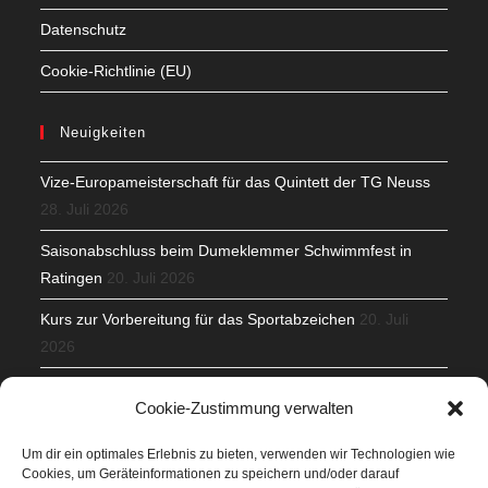
Datenschutz
Cookie-Richtlinie (EU)
Neuigkeiten
Vize-Europameisterschaft für das Quintett der TG Neuss
28. Juli 2026
Saisonabschluss beim Dumeklemmer Schwimmfest in
Ratingen
20. Juli 2026
Kurs zur Vorbereitung für das Sportabzeichen
20. Juli
2026
Mit Teamgeist und Spaß – 2. Runde KidsCup
17. Juli 2026
Cookie-Zustimmung verwalten
TG Parkplatz
16. Juli 2026
Um dir ein optimales Erlebnis zu bieten, verwenden wir Technologien wie
Cookies, um Geräteinformationen zu speichern und/oder darauf