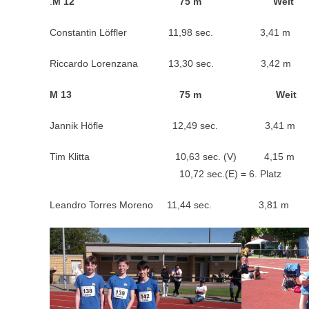
.
M 12 75 m W
Constantin Löffler 11,98 sec. 
Riccardo Lorenzana
13,30 sec. 3,42 m
M 13 75 m Weit 
Jannik Höfle 12,49 sec. 3,41 
Tim Klitta 10,63 sec. (V) 4,15 
10,72 sec.(E) = 6. Platz
Leandro Torres Moreno 11,44 sec. 3,81 m