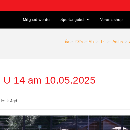
Mitglied werden
Sportangebot
Vereinsshop
>
2025
>
Mai
>
12.
>
.Archiv
>
n U 14 am 10.05.2025
letik Jgdl