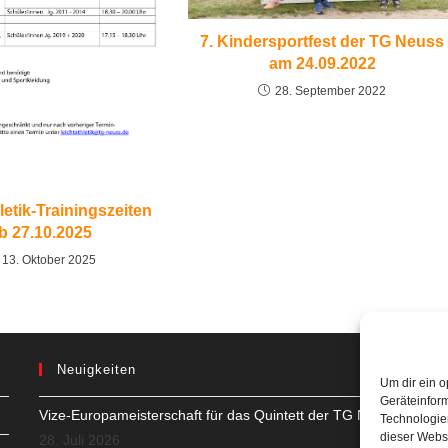
7. Kindersportfest der TG Neuss
am 24.09.2022
28. September 2022
letik-Trainingszeiten
b 27.10.2025
13. Oktober 2025
Neuigkeiten
Um dir ein o
Geräteinfor
Vize-Europameisterschaft für das Quintett der TG Neuss
H
Technologien
dieser Websi
28. Juli 2026