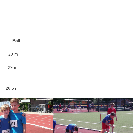
eit
3,41 m
Ball
m 29 m
m 29 m
 26,5 m