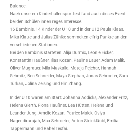
Balance.
Nach unserem Kinderhallensportfest fand auch dieses Event
bei den Schüler/innen reges Interesse.
16 Bambinis, 14 Kinder der U 10 und in der U12 Paula Klaas,
Mika Klatte und Julius Zühlke sammelten eifrig Punkte an den
verschiedenen Stationen.
Bei den Bambinis starteten: Alija Durmic, Leonie Eicker,
Konstantin Haußner, Ilias Kozan, Pauline Lauer, Adam Malik,
Oliver Mugrauer, Mila Muskalla, Mateja Pejchar, Hannah
Schmitz, Ben Schneider, Maya Stephan, Jonas Schroeter, Sara
Türkan, Jolina Zeising und Elin Zhang.
In der U 10 waren am Start: Johanna Addicks, Alexander Fritz,
Helena Gierth, Fiona Haußner, Lea Hütten, Helena und
Leander Jung, Amelie Kozan, Patrice Malek, Oviya
Nagendirarajah, Max Schroeter, Anton Steinkläubl, Emilia
Tappermann und Rahel Tesfai.