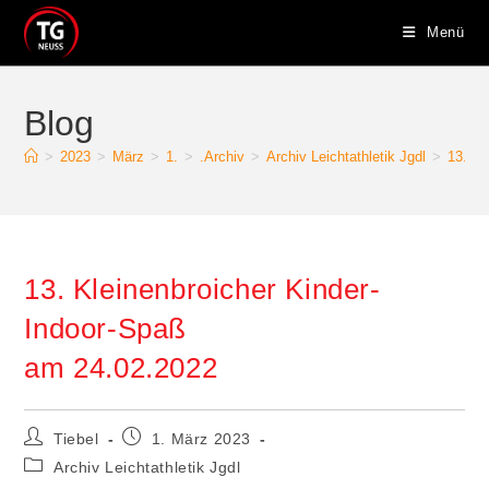
Menü
Blog
>
2023
>
März
>
1.
>
.Archiv
>
Archiv Leichtathletik Jgdl
>
13. Kl
13. Kleinenbroicher Kinder-
Indoor-Spaß
am 24.02.2022
Tiebel
1. März 2023
Archiv Leichtathletik Jgdl