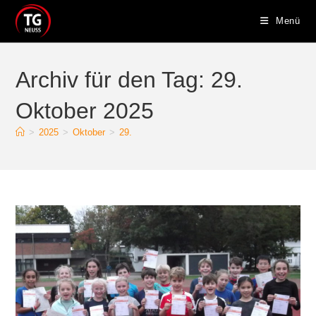
Zum
Menü
Inhalt
springen
Archiv für den Tag: 29.
Oktober 2025
>
2025
>
Oktober
>
29.