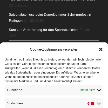
28. Juli 2026
Saisonabschluss beim Dumeklemmer Schwimmfest in
Ratingen
20. Juli 2026
Kurs zur Vorbereitung für das Sportabzeichen
20. Juli
2026
Mit Teamgeist und Spaß – 2. Runde KidsCup
17. Juli 2026
Cookie-Zustimmung verwalten
TG Parkplatz
16. Juli 2026
Um dir ein optimales Erlebnis zu bieten, verwenden wir Technologien wie
Cookies, um Geräteinformationen zu speichern und/oder darauf
Veranstaltungen
zuzugreifen. Wenn du diesen Technologien zustimmst, können wir Daten
wie das Surfverhalten oder eindeutige IDs auf dieser Website verarbeiten.
Wenn du deine Zustimmung nicht erteilst oder zurückziehst, können
Höffner Run
bestimmte Merkmale und Funktionen beeinträchtigt werden.
Schnuppertag
Funktional
Immer aktiv
Terminkalender
Statistiken
Statistik
Neusser Sommernachtslauf