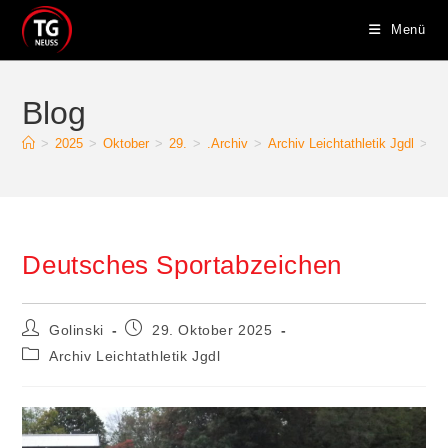
Zum
Menü
Inhalt
springen
Blog
>
2025
>
Oktober
>
29.
>
.Archiv
>
Archiv Leichtathletik Jgdl
>
De
Deutsches Sportabzeichen
Beitrags-
Beitrag
Golinski
29. Oktober 2025
Autor:
veröffentlicht:
Beitrags-
Archiv Leichtathletik Jgdl
Kategorie: