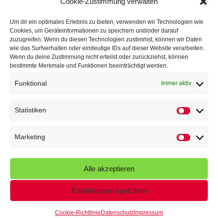
Cookie-Zustimmung verwalten
TG Parkplatz
16. Juli 2026
Um dir ein optimales Erlebnis zu bieten, verwenden wir Technologien wie
Cookies, um Geräteinformationen zu speichern und/oder darauf
Veranstaltungen
zuzugreifen. Wenn du diesen Technologien zustimmst, können wir Daten
wie das Surfverhalten oder eindeutige IDs auf dieser Website verarbeiten.
Wenn du deine Zustimmung nicht erteilst oder zurückziehst, können
Höffner Run
bestimmte Merkmale und Funktionen beeinträchtigt werden.
Schnuppertag
Funktional
Immer aktiv
Terminkalender
Statistiken
Statistik
Neusser Sommernachtslauf
Kindersportfest
Marketing
Marketin
Nikolaus-Crosslauf
Alle akzeptieren
Capoeira Camp
Einstellungen speichern
Cookie-Richtlinie
Datenschutz
Impressum
© 2026 - Turngemeinde Neuss von 1848 e.V.