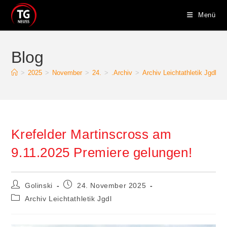
Zum
Menü
Inhalt
springen
Blog
>
2025
>
November
>
24.
>
.Archiv
>
Archiv Leichtathletik Jgdl
>
Krefelder Martinscross am
9.11.2025 Premiere gelungen!
Beitrags-
Beitrag
Golinski
24. November 2025
Autor:
veröffentlicht:
Beitrags-
Archiv Leichtathletik Jgdl
Kategorie: