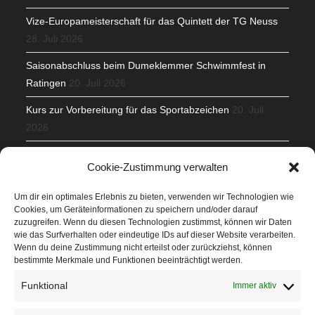
Vize-Europameisterschaft für das Quintett der TG Neuss
28. Juli 2026
Saisonabschluss beim Dumeklemmer Schwimmfest in
Ratingen
20. Juli 2026
Kurs zur Vorbereitung für das Sportabzeichen
20. Juli
2026
Mit Teamgeist und Spaß – 2. Runde KidsCup
17. Juli 2026
Cookie-Zustimmung verwalten
TG Parkplatz
16. Juli 2026
Um dir ein optimales Erlebnis zu bieten, verwenden wir Technologien wie
Cookies, um Geräteinformationen zu speichern und/oder darauf
Veranstaltungen
zuzugreifen. Wenn du diesen Technologien zustimmst, können wir Daten
wie das Surfverhalten oder eindeutige IDs auf dieser Website verarbeiten.
Wenn du deine Zustimmung nicht erteilst oder zurückziehst, können
Höffner Run
bestimmte Merkmale und Funktionen beeinträchtigt werden.
Schnuppertag
Funktional
Immer aktiv
Terminkalender