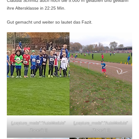
Claudia Schmitz auch noch die 5.000 m gelaufen und gewann
ihre Altersklasse in 22:25 Min.
Gut gemacht und weiter so lautet das Fazit.
{„capture_mode“:“AutoModule“
{„capture_mode“:“AutoModule“
,“faces“:[]}
,“faces“:[]}