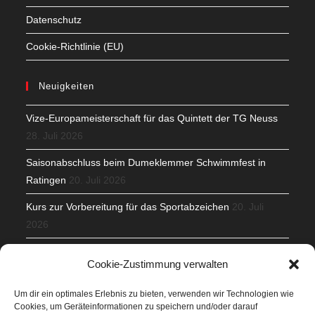
Datenschutz
Cookie-Richtlinie (EU)
Neuigkeiten
Vize-Europameisterschaft für das Quintett der TG Neuss
28. Juli 2026
Saisonabschluss beim Dumeklemmer Schwimmfest in
Ratingen
20. Juli 2026
Kurs zur Vorbereitung für das Sportabzeichen
20. Juli
2026
Mit Teamgeist und Spaß – 2. Runde KidsCup
17. Juli 2026
Cookie-Zustimmung verwalten
TG Parkplatz
16. Juli 2026
Um dir ein optimales Erlebnis zu bieten, verwenden wir Technologien wie
Cookies, um Geräteinformationen zu speichern und/oder darauf