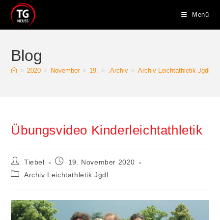
Zum
Menü
Inhalt
springen
Blog
>
2020
>
November
>
19.
>
.Archiv
>
Archiv Leichtathletik Jgdl
>
Übungsvideo Kinderleichtathletik
Beitrags-
Beitrag
Tiebel
19. November 2020
Autor:
veröffentlicht:
Beitrags-
Archiv Leichtathletik Jgdl
Kategorie: