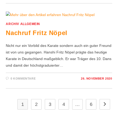
ARCHIV ALLGEMEIN
Nachruf Fritz Nöpel
Nicht nur ein Vorbild des Karate sondern auch ein guter Freund
ist von uns gegangen. Hanshi Fritz Nöpel prägte das heutige
Karate in Deutschland maßgeblich. Er war Träger des 10. Dans
und damit der höchstgraduierter…
0 KOMMENTARE
26. NOVEMBER 2020
1
2
3
4
…
6
Zur näch