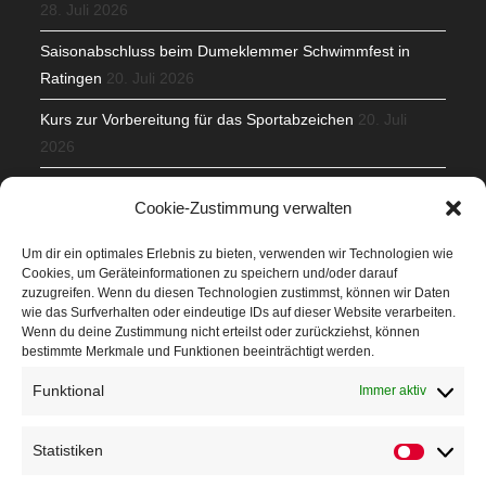
28. Juli 2026
Saisonabschluss beim Dumeklemmer Schwimmfest in
Ratingen
20. Juli 2026
Kurs zur Vorbereitung für das Sportabzeichen
20. Juli
2026
Mit Teamgeist und Spaß – 2. Runde KidsCup
17. Juli 2026
Cookie-Zustimmung verwalten
TG Parkplatz
16. Juli 2026
Um dir ein optimales Erlebnis zu bieten, verwenden wir Technologien wie
Cookies, um Geräteinformationen zu speichern und/oder darauf
Veranstaltungen
zuzugreifen. Wenn du diesen Technologien zustimmst, können wir Daten
wie das Surfverhalten oder eindeutige IDs auf dieser Website verarbeiten.
Wenn du deine Zustimmung nicht erteilst oder zurückziehst, können
Höffner Run
bestimmte Merkmale und Funktionen beeinträchtigt werden.
Schnuppertag
Funktional
Immer aktiv
Terminkalender
Statistiken
Statistik
Neusser Sommernachtslauf