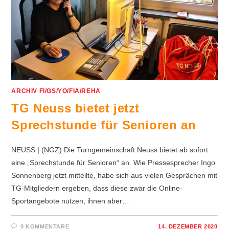
ARCHIV FI/GS/YO/FIA/REHA
TG Neuss bietet jetzt
Sprechstunde für Senioren an
NEUSS | (NGZ) Die Turngemeinschaft Neuss bietet ab sofort
eine „Sprechstunde für Senioren“ an. Wie Pressesprecher Ingo
Sonnenberg jetzt mitteilte, habe sich aus vielen Gesprächen mit
TG-Mitgliedern ergeben, dass diese zwar die Online-
Sportangebote nutzen, ihnen aber…
0 KOMMENTARE
14. DEZEMBER 2020